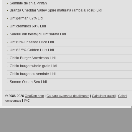
Seminte de chia Pirifan
Branza Cheddar Valley Spire maturata (ambalaj rosu) Lidl
Unt german 82% Lidl
Unt creminos 60% Lidl
Saleuri din foietaj cu unt sarata Lidl
Unt 82% unsalted Frico Lidl
Unt 82.5% Golden Hills Lidl
Chifla Burger Americana Lidl
Chifla burger whole grain Lidl
Chifla burger cu seminte Lidl
Somon Ocean Sea Lidl
© 2006-2026
OneDen.com
|
Cautare avansata de alimente
|
Calculator calorii
|
Calorii
consumate
|
IMC