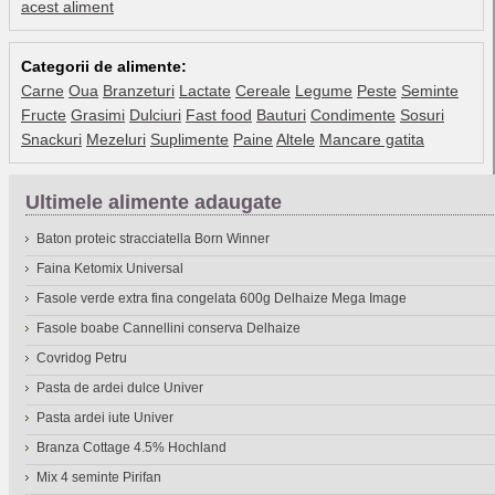
acest aliment
Categorii de alimente:
Carne
Oua
Branzeturi
Lactate
Cereale
Legume
Peste
Seminte
Fructe
Grasimi
Dulciuri
Fast food
Bauturi
Condimente
Sosuri
Snackuri
Mezeluri
Suplimente
Paine
Altele
Mancare gatita
Ultimele alimente adaugate
Baton proteic stracciatella Born Winner
Faina Ketomix Universal
Fasole verde extra fina congelata 600g Delhaize Mega Image
Fasole boabe Cannellini conserva Delhaize
Covridog Petru
Pasta de ardei dulce Univer
Pasta ardei iute Univer
Branza Cottage 4.5% Hochland
Mix 4 seminte Pirifan