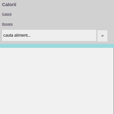
Calorii
Calorii
Despre