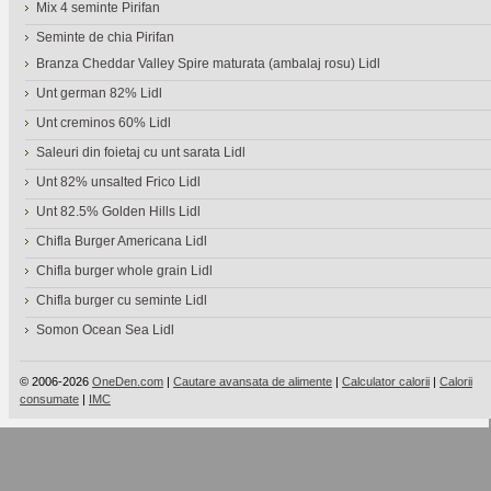
Mix 4 seminte Pirifan
Seminte de chia Pirifan
Branza Cheddar Valley Spire maturata (ambalaj rosu) Lidl
Unt german 82% Lidl
Unt creminos 60% Lidl
Saleuri din foietaj cu unt sarata Lidl
Unt 82% unsalted Frico Lidl
Unt 82.5% Golden Hills Lidl
Chifla Burger Americana Lidl
Chifla burger whole grain Lidl
Chifla burger cu seminte Lidl
Somon Ocean Sea Lidl
© 2006-2026
OneDen.com
|
Cautare avansata de alimente
|
Calculator calorii
|
Calorii
consumate
|
IMC