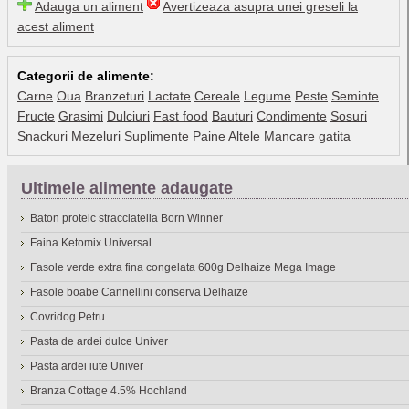
Adauga un aliment
Avertizeaza asupra unei greseli la
acest aliment
Categorii de alimente:
Carne
Oua
Branzeturi
Lactate
Cereale
Legume
Peste
Seminte
Fructe
Grasimi
Dulciuri
Fast food
Bauturi
Condimente
Sosuri
Snackuri
Mezeluri
Suplimente
Paine
Altele
Mancare gatita
Ultimele alimente adaugate
Baton proteic stracciatella Born Winner
Faina Ketomix Universal
Fasole verde extra fina congelata 600g Delhaize Mega Image
Fasole boabe Cannellini conserva Delhaize
Covridog Petru
Pasta de ardei dulce Univer
Pasta ardei iute Univer
Branza Cottage 4.5% Hochland