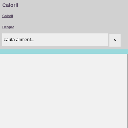
Calorii
Calorii
Despre