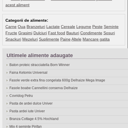
acest aliment
Categorii de alimente:
Carne
Oua
Branzeturi
Lactate
Cereale
Legume
Peste
Seminte
Fructe
Grasimi
Dulciuri
Fast food
Bauturi
Condimente
Sosuri
Snackuri
Mezeluri
Suplimente
Paine
Altele
Mancare gatita
Ultimele alimente adaugate
Baton proteic stracciatella Born Winner
Faina Ketomix Universal
Fasole verde extra fina congelata 600g Delhaize Mega Image
Fasole boabe Cannellini conserva Delhaize
Covridog Petru
Pasta de ardei dulce Univer
Pasta ardei iute Univer
Branza Cottage 4.5% Hochland
Mix 4 seminte Pirifan