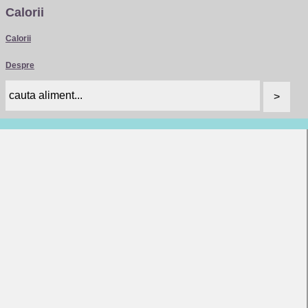
Calorii
Calorii
Despre