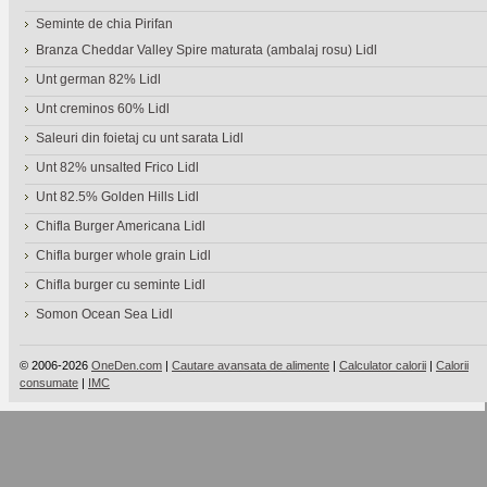
Seminte de chia Pirifan
Branza Cheddar Valley Spire maturata (ambalaj rosu) Lidl
Unt german 82% Lidl
Unt creminos 60% Lidl
Saleuri din foietaj cu unt sarata Lidl
Unt 82% unsalted Frico Lidl
Unt 82.5% Golden Hills Lidl
Chifla Burger Americana Lidl
Chifla burger whole grain Lidl
Chifla burger cu seminte Lidl
Somon Ocean Sea Lidl
© 2006-2026
OneDen.com
|
Cautare avansata de alimente
|
Calculator calorii
|
Calorii
consumate
|
IMC