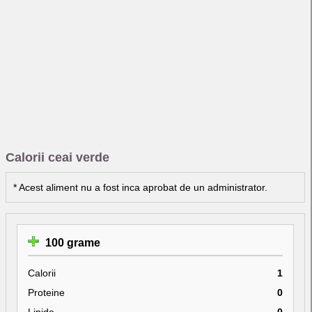
Calorii ceai verde
* Acest aliment nu a fost inca aprobat de un administrator.
100 grame
Calorii
1
Proteine
0
Lipide
0