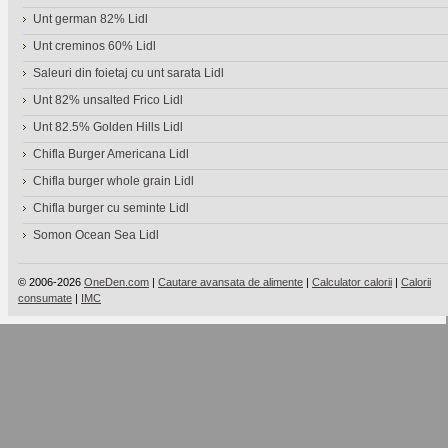
Unt german 82% Lidl
Unt creminos 60% Lidl
Saleuri din foietaj cu unt sarata Lidl
Unt 82% unsalted Frico Lidl
Unt 82.5% Golden Hills Lidl
Chifla Burger Americana Lidl
Chifla burger whole grain Lidl
Chifla burger cu seminte Lidl
Somon Ocean Sea Lidl
© 2006-2026
OneDen.com
|
Cautare avansata de alimente
|
Calculator calorii
|
Calorii
consumate
|
IMC