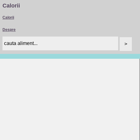
Calorii
Calorii
Despre