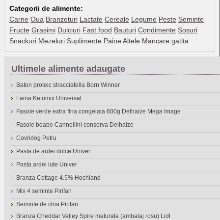
Categorii de alimente:
Carne
Oua
Branzeturi
Lactate
Cereale
Legume
Peste
Seminte
Fructe
Grasimi
Dulciuri
Fast food
Bauturi
Condimente
Sosuri
Snackuri
Mezeluri
Suplimente
Paine
Altele
Mancare gatita
Ultimele alimente adaugate
Baton proteic stracciatella Born Winner
Faina Ketomix Universal
Fasole verde extra fina congelata 600g Delhaize Mega Image
Fasole boabe Cannellini conserva Delhaize
Covridog Petru
Pasta de ardei dulce Univer
Pasta ardei iute Univer
Branza Cottage 4.5% Hochland
Mix 4 seminte Pirifan
Seminte de chia Pirifan
Branza Cheddar Valley Spire maturata (ambalaj rosu) Lidl