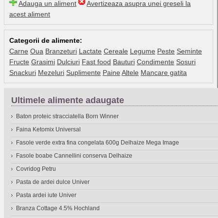
Adauga un aliment
Avertizeaza asupra unei greseli la
acest aliment
Categorii de alimente:
Carne
Oua
Branzeturi
Lactate
Cereale
Legume
Peste
Seminte
Fructe
Grasimi
Dulciuri
Fast food
Bauturi
Condimente
Sosuri
Snackuri
Mezeluri
Suplimente
Paine
Altele
Mancare gatita
Ultimele alimente adaugate
Baton proteic stracciatella Born Winner
Faina Ketomix Universal
Fasole verde extra fina congelata 600g Delhaize Mega Image
Fasole boabe Cannellini conserva Delhaize
Covridog Petru
Pasta de ardei dulce Univer
Pasta ardei iute Univer
Branza Cottage 4.5% Hochland