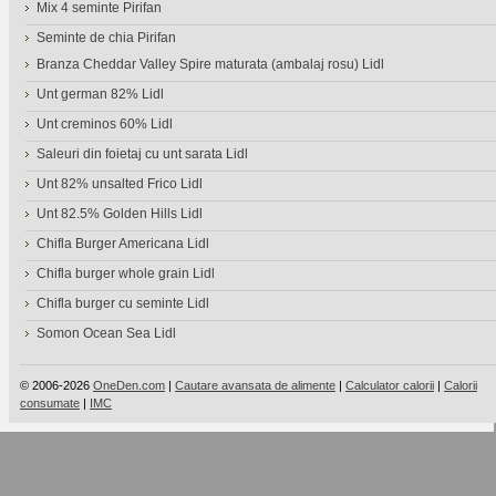
Mix 4 seminte Pirifan
Seminte de chia Pirifan
Branza Cheddar Valley Spire maturata (ambalaj rosu) Lidl
Unt german 82% Lidl
Unt creminos 60% Lidl
Saleuri din foietaj cu unt sarata Lidl
Unt 82% unsalted Frico Lidl
Unt 82.5% Golden Hills Lidl
Chifla Burger Americana Lidl
Chifla burger whole grain Lidl
Chifla burger cu seminte Lidl
Somon Ocean Sea Lidl
© 2006-2026
OneDen.com
|
Cautare avansata de alimente
|
Calculator calorii
|
Calorii
consumate
|
IMC