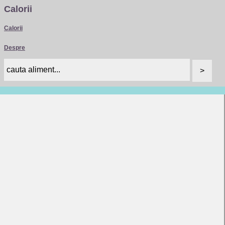
Calorii
Calorii
Despre