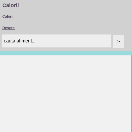
Calorii
Calorii
Despre