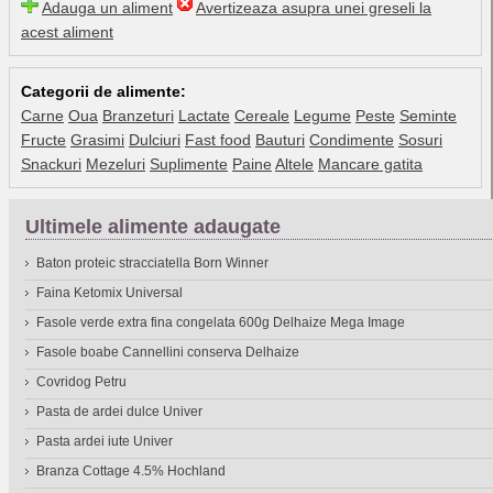
Adauga un aliment
Avertizeaza asupra unei greseli la
acest aliment
Categorii de alimente:
Carne
Oua
Branzeturi
Lactate
Cereale
Legume
Peste
Seminte
Fructe
Grasimi
Dulciuri
Fast food
Bauturi
Condimente
Sosuri
Snackuri
Mezeluri
Suplimente
Paine
Altele
Mancare gatita
Ultimele alimente adaugate
Baton proteic stracciatella Born Winner
Faina Ketomix Universal
Fasole verde extra fina congelata 600g Delhaize Mega Image
Fasole boabe Cannellini conserva Delhaize
Covridog Petru
Pasta de ardei dulce Univer
Pasta ardei iute Univer
Branza Cottage 4.5% Hochland