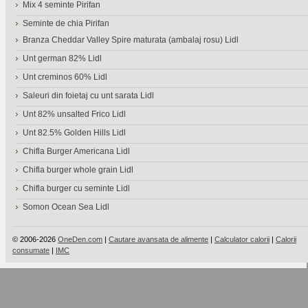
Mix 4 seminte Pirifan
Seminte de chia Pirifan
Branza Cheddar Valley Spire maturata (ambalaj rosu) Lidl
Unt german 82% Lidl
Unt creminos 60% Lidl
Saleuri din foietaj cu unt sarata Lidl
Unt 82% unsalted Frico Lidl
Unt 82.5% Golden Hills Lidl
Chifla Burger Americana Lidl
Chifla burger whole grain Lidl
Chifla burger cu seminte Lidl
Somon Ocean Sea Lidl
© 2006-2026
OneDen.com
|
Cautare avansata de alimente
|
Calculator calorii
|
Calorii
consumate
|
IMC