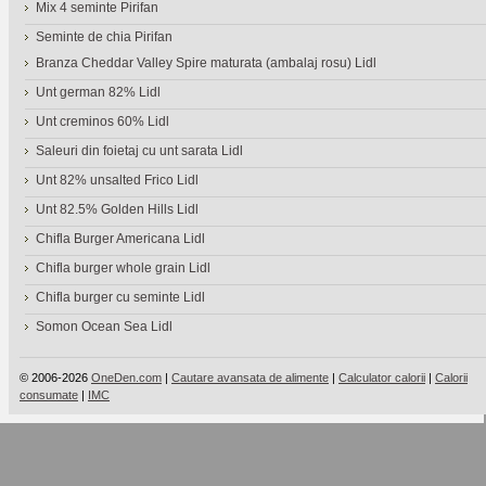
Mix 4 seminte Pirifan
Seminte de chia Pirifan
Branza Cheddar Valley Spire maturata (ambalaj rosu) Lidl
Unt german 82% Lidl
Unt creminos 60% Lidl
Saleuri din foietaj cu unt sarata Lidl
Unt 82% unsalted Frico Lidl
Unt 82.5% Golden Hills Lidl
Chifla Burger Americana Lidl
Chifla burger whole grain Lidl
Chifla burger cu seminte Lidl
Somon Ocean Sea Lidl
© 2006-2026
OneDen.com
|
Cautare avansata de alimente
|
Calculator calorii
|
Calorii
consumate
|
IMC