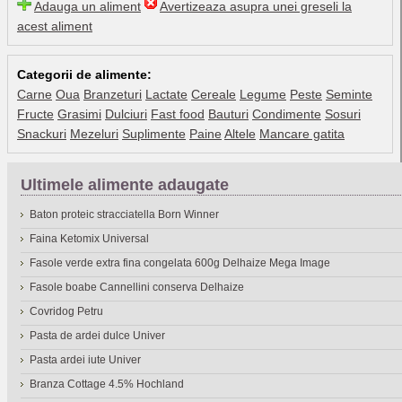
Adauga un aliment
Avertizeaza asupra unei greseli la
acest aliment
Categorii de alimente:
Carne
Oua
Branzeturi
Lactate
Cereale
Legume
Peste
Seminte
Fructe
Grasimi
Dulciuri
Fast food
Bauturi
Condimente
Sosuri
Snackuri
Mezeluri
Suplimente
Paine
Altele
Mancare gatita
Ultimele alimente adaugate
Baton proteic stracciatella Born Winner
Faina Ketomix Universal
Fasole verde extra fina congelata 600g Delhaize Mega Image
Fasole boabe Cannellini conserva Delhaize
Covridog Petru
Pasta de ardei dulce Univer
Pasta ardei iute Univer
Branza Cottage 4.5% Hochland