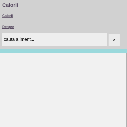
Calorii
Calorii
Despre