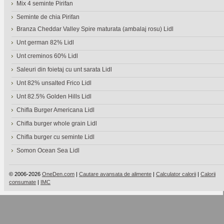
Mix 4 seminte Pirifan
Seminte de chia Pirifan
Branza Cheddar Valley Spire maturata (ambalaj rosu) Lidl
Unt german 82% Lidl
Unt creminos 60% Lidl
Saleuri din foietaj cu unt sarata Lidl
Unt 82% unsalted Frico Lidl
Unt 82.5% Golden Hills Lidl
Chifla Burger Americana Lidl
Chifla burger whole grain Lidl
Chifla burger cu seminte Lidl
Somon Ocean Sea Lidl
© 2006-2026
OneDen.com
|
Cautare avansata de alimente
|
Calculator calorii
|
Calorii
consumate
|
IMC