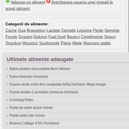
Adauga un aliment
Avertizeaza asupra unei greseli la
acest aliment
Categorii de alimente:
Carne
Oua
Branzeturi
Lactate
Cereale
Legume
Peste
Seminte
Fructe
Grasimi
Dulciuri
Fast food
Bauturi
Condimente
Sosuri
Snackuri
Mezeluri
Suplimente
Paine
Altele
Mancare gatita
Ultimele alimente adaugate
Baton proteic stracciatella Born Winner
Faina Ketomix Universal
Fasole verde extra fina congelata 600g Delhaize Mega Image
Fasole boabe Cannellini conserva Delhaize
Covridog Petru
Pasta de ardei dulce Univer
Pasta ardei iute Univer
Branza Cottage 4.5% Hochland