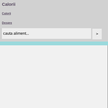
Calorii
Calorii
Despre