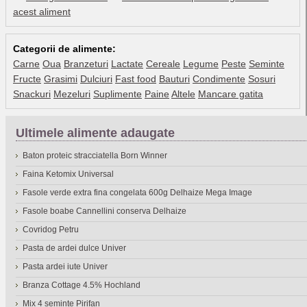
acest aliment
Categorii de alimente:
Carne
Oua
Branzeturi
Lactate
Cereale
Legume
Peste
Seminte
Fructe
Grasimi
Dulciuri
Fast food
Bauturi
Condimente
Sosuri
Snackuri
Mezeluri
Suplimente
Paine
Altele
Mancare gatita
Ultimele alimente adaugate
Baton proteic stracciatella Born Winner
Faina Ketomix Universal
Fasole verde extra fina congelata 600g Delhaize Mega Image
Fasole boabe Cannellini conserva Delhaize
Covridog Petru
Pasta de ardei dulce Univer
Pasta ardei iute Univer
Branza Cottage 4.5% Hochland
Mix 4 seminte Pirifan