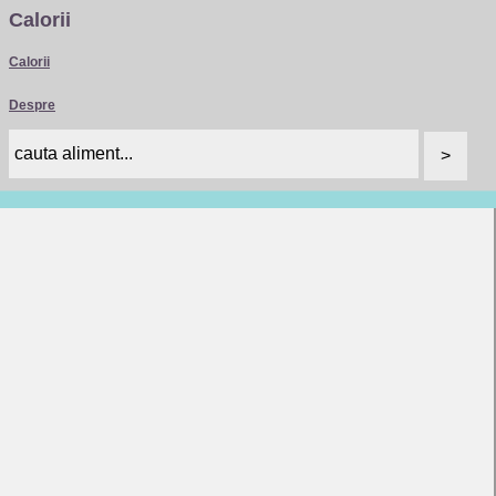
Calorii
Calorii
Despre