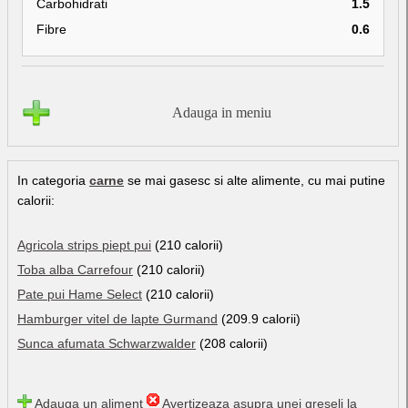
Carbohidrati
1.5
Fibre
0.6
Adauga in meniu
In categoria
carne
se mai gasesc si alte alimente, cu mai putine
calorii:
Agricola strips piept pui
(210 calorii)
Toba alba Carrefour
(210 calorii)
Pate pui Hame Select
(210 calorii)
Hamburger vitel de lapte Gurmand
(209.9 calorii)
Sunca afumata Schwarzwalder
(208 calorii)
Adauga un aliment
Avertizeaza asupra unei greseli la