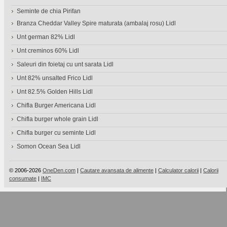
Seminte de chia Pirifan
Branza Cheddar Valley Spire maturata (ambalaj rosu) Lidl
Unt german 82% Lidl
Unt creminos 60% Lidl
Saleuri din foietaj cu unt sarata Lidl
Unt 82% unsalted Frico Lidl
Unt 82.5% Golden Hills Lidl
Chifla Burger Americana Lidl
Chifla burger whole grain Lidl
Chifla burger cu seminte Lidl
Somon Ocean Sea Lidl
© 2006-2026
OneDen.com
|
Cautare avansata de alimente
|
Calculator calorii
|
Calorii
consumate
|
IMC