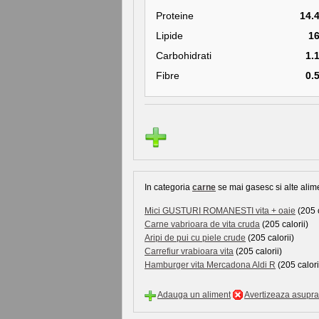
Proteine
14.
Lipide
1
Carbohidrati
1.
Fibre
0.
In categoria
carne
se mai gasesc si alte alime
Mici GUSTURI ROMANESTI vita + oaie
(205 c
Carne vabrioara de vita cruda
(205 calorii)
Aripi de pui cu piele crude
(205 calorii)
Carrefiur vrabioara vita
(205 calorii)
Hamburger vita Mercadona Aldi R
(205 calori
Adauga un aliment
Avertizeaza asupra 