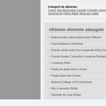
Categorii de alimente:
Carne
Oua
Branzeturi
Lactate
Cereale
Legu
Suplimente
Paine
Altele
Mancare gatita
Ultimele alimente adaugate
Baton proteic stracciatella Born Winner
Faina Ketomix Universal
Fasole verde extra fina congelata 600g 
Fasole boabe Cannellini conserva Delhai
Covridog Petru
Pasta de ardei dulce Univer
Pasta ardei iute Univer
Branza Cottage 4.5% Hochland
Mix 4 seminte Pirifan
Seminte de chia Pirifan