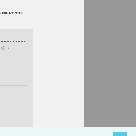
ckuri
Mezeluri
u) Lidl