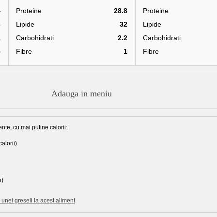
4
Proteine
28.8
Proteine
6
Lipide
32
Lipide
1
Carbohidrati
2.2
Carbohidrati
5
Fibre
1
Fibre
Adauga in meniu
nte, cu mai putine calorii:
alorii)
i)
unei greseli la acest aliment