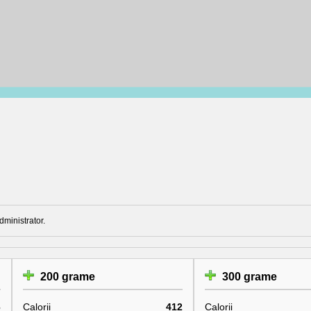
dministrator.
200 grame
300 grame
6
Calorii
412
Calorii