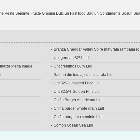
me
Peste
Seminte
Fructe
Grasimi
Dulciuri
Fast food
Bauturi
Condimente
Sosuri
Sna
Branza Cheddar Valley Spire maturata (ambalaj ros
Unt german 82% Lidl
Delhaize Mega Image
Unt creminos 60% Lidl
ze
Saleuri din foietaj cu unt sarata Lidl
Unt 82% unsalted Frico Lidl
Unt 82.5% Golden Hills Lidl
Chifla Burger Americana Lidl
Chifla burger whole grain Lidl
Chifla burger cu seminte Lidl
Somon Ocean Sea Lidl