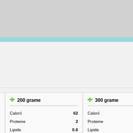
200 grame
300 grame
1
Calorii
62
Calorii
1
Proteine
2
Proteine
3
Lipide
0.6
Lipide