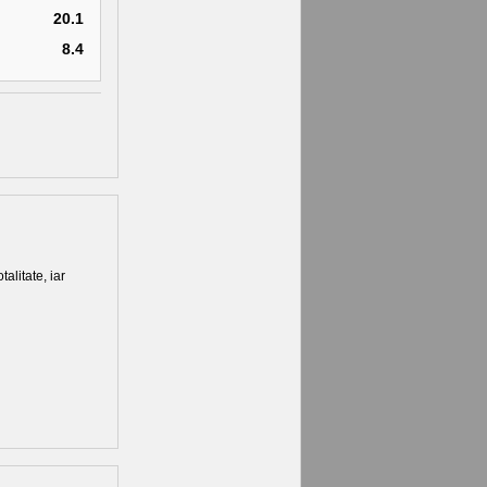
20.1
8.4
talitate, iar