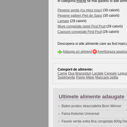
In categoria
fructe
se mai gasesc si alte alime
Pepene verde (cu miez rosu)
(30 calorii)
Pepene galben Piel de Sapo
(30 calorii)
Lamaie
(29 calorii)
Mure congelate rapid First Fruit
(28 calorii)
Capsuni congelate First Fruit
(28 calorii)
Descopera si alte alimente care au fost marca
Adauga un aliment
Avertizeaza asupra 
Categorii de alimente:
Carne
Oua
Branzeturi
Lactate
Cereale
Legu
Suplimente
Paine
Altele
Mancare gatita
Ultimele alimente adaugate
Baton proteic stracciatella Born Winner
Faina Ketomix Universal
Fasole verde extra fina congelata 600g 