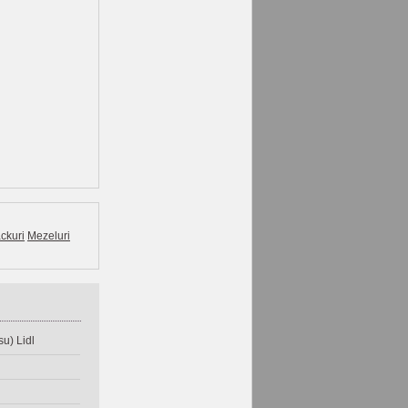
ckuri
Mezeluri
u) Lidl