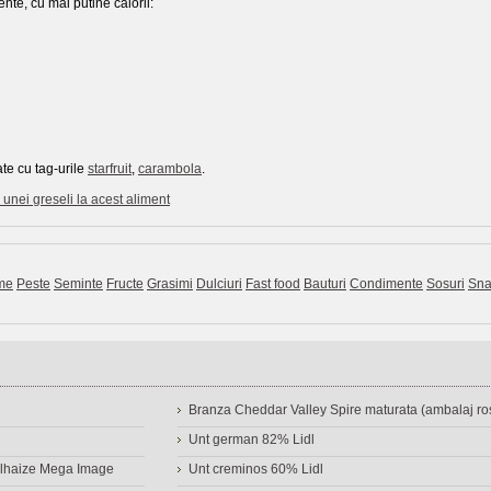
nte, cu mai putine calorii:
te cu tag-urile
starfruit
,
carambola
.
unei greseli la acest aliment
me
Peste
Seminte
Fructe
Grasimi
Dulciuri
Fast food
Bauturi
Condimente
Sosuri
Sna
Branza Cheddar Valley Spire maturata (ambalaj ros
Unt german 82% Lidl
Delhaize Mega Image
Unt creminos 60% Lidl