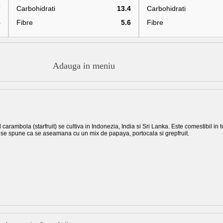
7
Carbohidrati
13.4
Carbohidrati
8
Fibre
5.6
Fibre
Adauga in meniu
 carambola (starfruit) se cultiva in Indonezia, India si Sri Lanka. Este comestibil in to
 se spune ca se aseamana cu un mix de papaya, portocala si grepfruit.