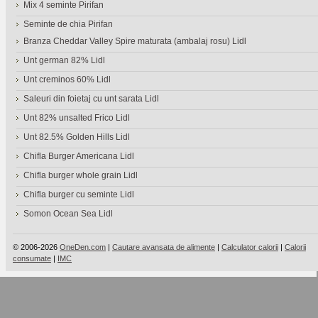
Mix 4 seminte Pirifan
Seminte de chia Pirifan
Branza Cheddar Valley Spire maturata (ambalaj rosu) Lidl
Unt german 82% Lidl
Unt creminos 60% Lidl
Saleuri din foietaj cu unt sarata Lidl
Unt 82% unsalted Frico Lidl
Unt 82.5% Golden Hills Lidl
Chifla Burger Americana Lidl
Chifla burger whole grain Lidl
Chifla burger cu seminte Lidl
Somon Ocean Sea Lidl
© 2006-2026
OneDen.com
|
Cautare avansata de alimente
|
Calculator calorii
|
Calorii
consumate
|
IMC