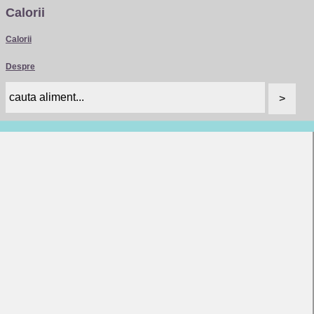
Calorii
Calorii
Despre