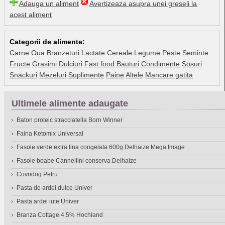
Adauga un aliment
Avertizeaza asupra unei greseli la
acest aliment
Categorii de alimente:
Carne
Oua
Branzeturi
Lactate
Cereale
Legume
Peste
Seminte
Fructe
Grasimi
Dulciuri
Fast food
Bauturi
Condimente
Sosuri
Snackuri
Mezeluri
Suplimente
Paine
Altele
Mancare gatita
Ultimele alimente adaugate
Baton proteic stracciatella Born Winner
Faina Ketomix Universal
Fasole verde extra fina congelata 600g Delhaize Mega Image
Fasole boabe Cannellini conserva Delhaize
Covridog Petru
Pasta de ardei dulce Univer
Pasta ardei iute Univer
Branza Cottage 4.5% Hochland