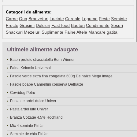
Categorii de alimente:
Carne
Oua
Branzeturi
Lactate
Cereale
Legume
Peste
Seminte
Fructe
Grasimi
Dulciuri
Fast food
Bauturi
Condimente
Sosuri
Snackuri
Mezeluri
Suplimente
Paine
Altele
Mancare gatita
Ultimele alimente adaugate
Baton proteic stracciatella Born Winner
Faina Ketomix Universal
Fasole verde extra fina congelata 600g Delhaize Mega Image
Fasole boabe Cannellini conserva Delhaize
Covridog Petru
Pasta de ardei dulce Univer
Pasta ardei iute Univer
Branza Cottage 4.5% Hochland
Mix 4 seminte Pirifan
Seminte de chia Pirifan