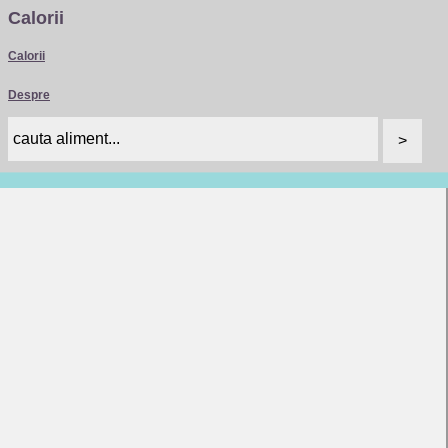
Calorii
Calorii
Despre