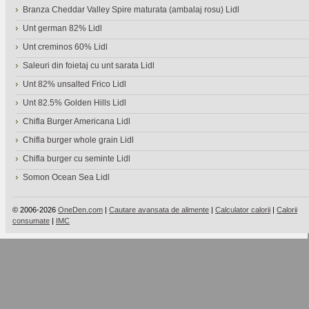
Branza Cheddar Valley Spire maturata (ambalaj rosu) Lidl
Unt german 82% Lidl
Unt creminos 60% Lidl
Saleuri din foietaj cu unt sarata Lidl
Unt 82% unsalted Frico Lidl
Unt 82.5% Golden Hills Lidl
Chifla Burger Americana Lidl
Chifla burger whole grain Lidl
Chifla burger cu seminte Lidl
Somon Ocean Sea Lidl
© 2006-2026
OneDen.com
|
Cautare avansata de alimente
|
Calculator calorii
|
Calorii
consumate
|
IMC