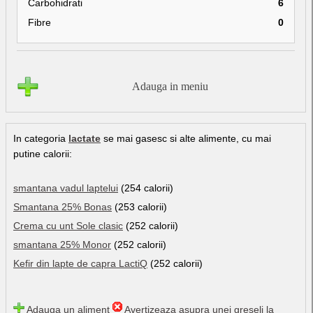
Carbohidrati
6
Fibre
0
Adauga in meniu
In categoria
lactate
se mai gasesc si alte alimente, cu mai
putine calorii:
smantana vadul laptelui
(254 calorii)
Smantana 25% Bonas
(253 calorii)
Crema cu unt Sole clasic
(252 calorii)
smantana 25% Monor
(252 calorii)
Kefir din lapte de capra LactiQ
(252 calorii)
Adauga un aliment
Avertizeaza asupra unei greseli la