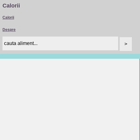
Calorii
Calorii
Despre