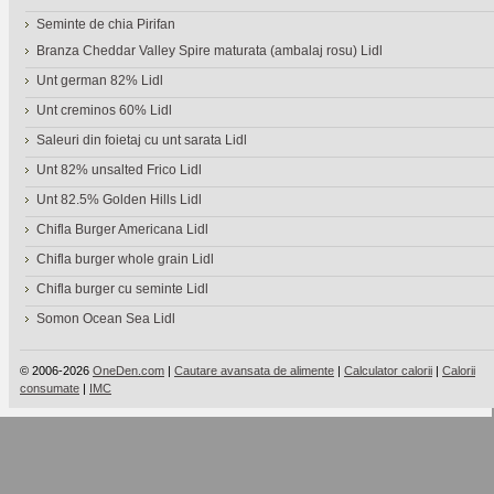
Seminte de chia Pirifan
Branza Cheddar Valley Spire maturata (ambalaj rosu) Lidl
Unt german 82% Lidl
Unt creminos 60% Lidl
Saleuri din foietaj cu unt sarata Lidl
Unt 82% unsalted Frico Lidl
Unt 82.5% Golden Hills Lidl
Chifla Burger Americana Lidl
Chifla burger whole grain Lidl
Chifla burger cu seminte Lidl
Somon Ocean Sea Lidl
© 2006-2026
OneDen.com
|
Cautare avansata de alimente
|
Calculator calorii
|
Calorii
consumate
|
IMC