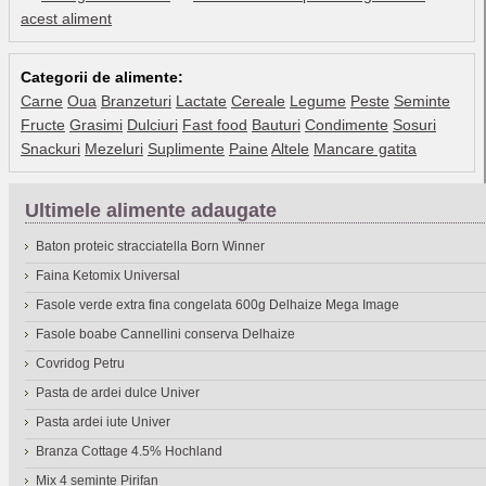
acest aliment
Categorii de alimente:
Carne
Oua
Branzeturi
Lactate
Cereale
Legume
Peste
Seminte
Fructe
Grasimi
Dulciuri
Fast food
Bauturi
Condimente
Sosuri
Snackuri
Mezeluri
Suplimente
Paine
Altele
Mancare gatita
Ultimele alimente adaugate
Baton proteic stracciatella Born Winner
Faina Ketomix Universal
Fasole verde extra fina congelata 600g Delhaize Mega Image
Fasole boabe Cannellini conserva Delhaize
Covridog Petru
Pasta de ardei dulce Univer
Pasta ardei iute Univer
Branza Cottage 4.5% Hochland
Mix 4 seminte Pirifan