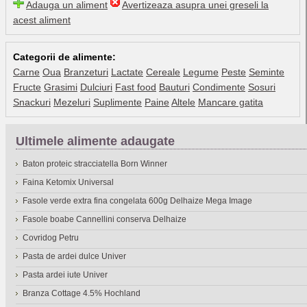
Adauga un aliment
Avertizeaza asupra unei greseli la
acest aliment
Categorii de alimente:
Carne
Oua
Branzeturi
Lactate
Cereale
Legume
Peste
Seminte
Fructe
Grasimi
Dulciuri
Fast food
Bauturi
Condimente
Sosuri
Snackuri
Mezeluri
Suplimente
Paine
Altele
Mancare gatita
Ultimele alimente adaugate
Baton proteic stracciatella Born Winner
Faina Ketomix Universal
Fasole verde extra fina congelata 600g Delhaize Mega Image
Fasole boabe Cannellini conserva Delhaize
Covridog Petru
Pasta de ardei dulce Univer
Pasta ardei iute Univer
Branza Cottage 4.5% Hochland