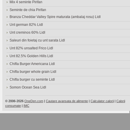
Mix 4 seminte Pirifan
Seminte de chia Pirifan
Branza Cheddar Valley Spire maturata (ambalaj rosu) Lidl
Unt german 82% Lidl
Unt creminos 60% Lidl
Saleuri din foietaj cu unt sarata Lidl
Unt 82% unsalted Frico Lidl
Unt 82.5% Golden Hills Lidl
Chifla Burger Americana Lidl
Chifla burger whole grain Lidl
Chifla burger cu seminte Lidl
Somon Ocean Sea Lidl
© 2006-2026
OneDen.com
|
Cautare avansata de alimente
|
Calculator calorii
|
Calorii
consumate
|
IMC