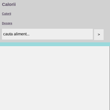
Calorii
Calorii
Despre