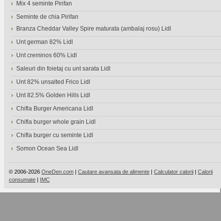
Mix 4 seminte Pirifan
Seminte de chia Pirifan
Branza Cheddar Valley Spire maturata (ambalaj rosu) Lidl
Unt german 82% Lidl
Unt creminos 60% Lidl
Saleuri din foietaj cu unt sarata Lidl
Unt 82% unsalted Frico Lidl
Unt 82.5% Golden Hills Lidl
Chifla Burger Americana Lidl
Chifla burger whole grain Lidl
Chifla burger cu seminte Lidl
Somon Ocean Sea Lidl
© 2006-2026
OneDen.com
|
Cautare avansata de alimente
|
Calculator calorii
|
Calorii
consumate
|
IMC