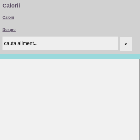
Calorii
Calorii
Despre