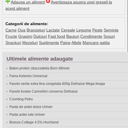
Adauga un aliment
Avertizeaza asupra unei greseli la
acest aliment
Categorii de alimente:
Carne
Oua
Branzeturi
Lactate
Cereale
Legume
Peste
Seminte
Fructe
Grasimi
Dulciuri
Fast food
Bauturi
Condimente
Sosuri
Snackuri
Mezeluri
Suplimente
Paine
Altele
Mancare gatita
Ultimele alimente adaugate
Baton proteic stracciatella Born Winner
Faina Ketomix Universal
Fasole verde extra fina congelata 600g Delhaize Mega Image
Fasole boabe Cannellini conserva Delhaize
Covridog Petru
Pasta de ardei dulce Univer
Pasta ardei iute Univer
Branza Cottage 4.5% Hochland