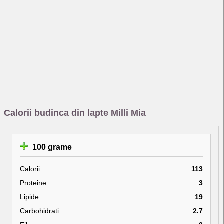
Calorii budinca din lapte Milli Mia
100 grame
Calorii
113
Proteine
3
Lipide
19
Carbohidrati
2.7