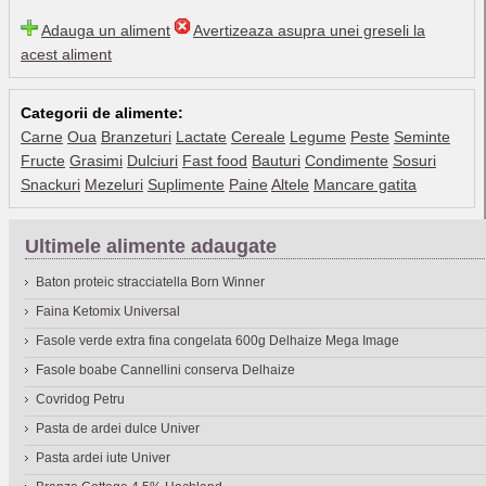
Adauga un aliment
Avertizeaza asupra unei greseli la
acest aliment
Categorii de alimente:
Carne
Oua
Branzeturi
Lactate
Cereale
Legume
Peste
Seminte
Fructe
Grasimi
Dulciuri
Fast food
Bauturi
Condimente
Sosuri
Snackuri
Mezeluri
Suplimente
Paine
Altele
Mancare gatita
Ultimele alimente adaugate
Baton proteic stracciatella Born Winner
Faina Ketomix Universal
Fasole verde extra fina congelata 600g Delhaize Mega Image
Fasole boabe Cannellini conserva Delhaize
Covridog Petru
Pasta de ardei dulce Univer
Pasta ardei iute Univer