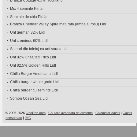
Branza Cottage 4.5% Hochland
Mix 4 seminte Pirifan
Seminte de chia Pirifan
Branza Cheddar Valley Spire maturata (ambalaj rosu) Lidl
Unt german 82% Lidl
Unt creminos 60% Lidl
Saleuri din foietaj cu unt sarata Lidl
Unt 82% unsalted Frico Lidl
Unt 82.5% Golden Hills Lidl
Chifla Burger Americana Lidl
Chifla burger whole grain Lidl
Chifla burger cu seminte Lidl
Somon Ocean Sea Lidl
© 2006-2026
OneDen.com
|
Cautare avansata de alimente
|
Calculator calorii
|
Calorii
consumate
|
IMC