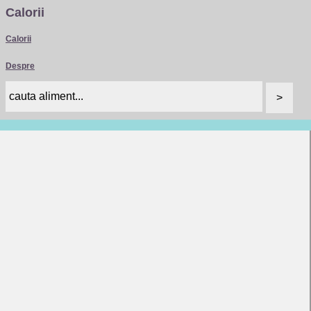
Calorii
Calorii
Despre