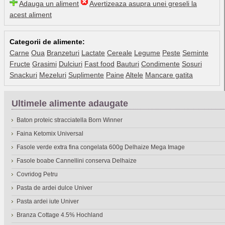
Adauga un aliment
Avertizeaza asupra unei greseli la
acest aliment
Categorii de alimente:
Carne
Oua
Branzeturi
Lactate
Cereale
Legume
Peste
Seminte
Fructe
Grasimi
Dulciuri
Fast food
Bauturi
Condimente
Sosuri
Snackuri
Mezeluri
Suplimente
Paine
Altele
Mancare gatita
Ultimele alimente adaugate
Baton proteic stracciatella Born Winner
Faina Ketomix Universal
Fasole verde extra fina congelata 600g Delhaize Mega Image
Fasole boabe Cannellini conserva Delhaize
Covridog Petru
Pasta de ardei dulce Univer
Pasta ardei iute Univer
Branza Cottage 4.5% Hochland