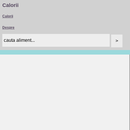
Calorii
Calorii
Despre