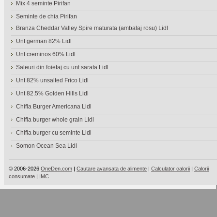
Mix 4 seminte Pirifan
Seminte de chia Pirifan
Branza Cheddar Valley Spire maturata (ambalaj rosu) Lidl
Unt german 82% Lidl
Unt creminos 60% Lidl
Saleuri din foietaj cu unt sarata Lidl
Unt 82% unsalted Frico Lidl
Unt 82.5% Golden Hills Lidl
Chifla Burger Americana Lidl
Chifla burger whole grain Lidl
Chifla burger cu seminte Lidl
Somon Ocean Sea Lidl
© 2006-2026
OneDen.com
|
Cautare avansata de alimente
|
Calculator calorii
|
Calorii
consumate
|
IMC