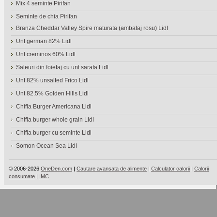
Mix 4 seminte Pirifan
Seminte de chia Pirifan
Branza Cheddar Valley Spire maturata (ambalaj rosu) Lidl
Unt german 82% Lidl
Unt creminos 60% Lidl
Saleuri din foietaj cu unt sarata Lidl
Unt 82% unsalted Frico Lidl
Unt 82.5% Golden Hills Lidl
Chifla Burger Americana Lidl
Chifla burger whole grain Lidl
Chifla burger cu seminte Lidl
Somon Ocean Sea Lidl
© 2006-2026
OneDen.com
|
Cautare avansata de alimente
|
Calculator calorii
|
Calorii
consumate
|
IMC