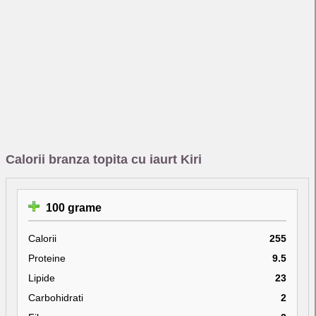
Calorii branza topita cu iaurt Kiri
100 grame
Calorii
255
Proteine
9.5
Lipide
23
Carbohidrati
2