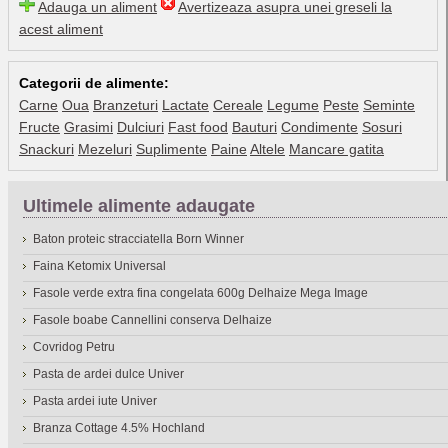
Adauga un aliment
Avertizeaza asupra unei greseli la
acest aliment
Categorii de alimente:
Carne
Oua
Branzeturi
Lactate
Cereale
Legume
Peste
Seminte
Fructe
Grasimi
Dulciuri
Fast food
Bauturi
Condimente
Sosuri
Snackuri
Mezeluri
Suplimente
Paine
Altele
Mancare gatita
Ultimele alimente adaugate
Baton proteic stracciatella Born Winner
Faina Ketomix Universal
Fasole verde extra fina congelata 600g Delhaize Mega Image
Fasole boabe Cannellini conserva Delhaize
Covridog Petru
Pasta de ardei dulce Univer
Pasta ardei iute Univer
Branza Cottage 4.5% Hochland