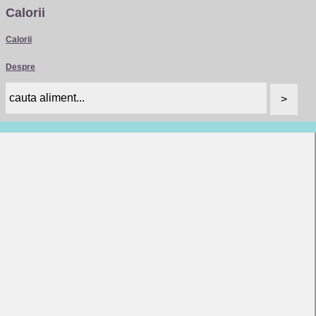
Calorii
Calorii
Despre