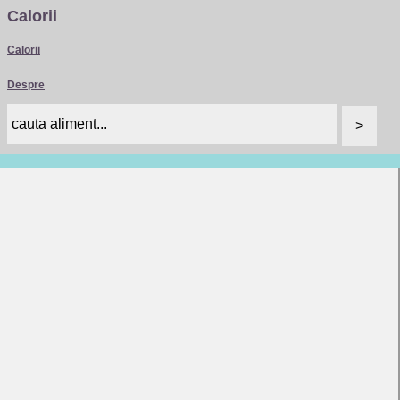
Calorii
Calorii
Despre