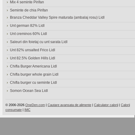
Mix 4 seminte Pirifan
Seminte de chia Pirifan
Branza Cheddar Valley Spire maturata (ambalaj rosu) Lidl
Unt german 82% Lidl
Unt creminos 60% Lidl
Saleuri din foietaj cu unt sarata Lidl
Unt 82% unsalted Frico Lidl
Unt 82.5% Golden Hills Lidl
Chifla Burger Americana Lidl
Chifla burger whole grain Lidl
Chifla burger cu seminte Lidl
Somon Ocean Sea Lidl
© 2006-2026
OneDen.com
|
Cautare avansata de alimente
|
Calculator calorii
|
Calorii
consumate
|
IMC