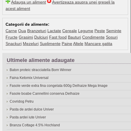
Adauga un aliment
Avertizeaza asupra unei greseli la
acest aliment
Categorii de alimente:
Carne
Oua
Branzeturi
Lactate
Cereale
Legume
Peste
Seminte
Fructe
Grasimi
Dulciuri
Fast food
Bauturi
Condimente
Sosuri
Snackuri
Mezeluri
Suplimente
Paine
Altele
Mancare gatita
Ultimele alimente adaugate
Baton proteic stracciatella Born Winner
Faina Ketomix Universal
Fasole verde extra fina congelata 600g Delhaize Mega Image
Fasole boabe Cannellini conserva Delhaize
Covridog Petru
Pasta de ardei dulce Univer
Pasta ardei iute Univer
Branza Cottage 4.5% Hochland