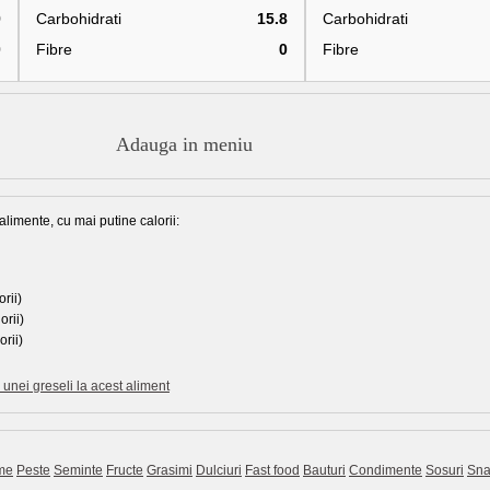
9
Carbohidrati
15.8
Carbohidrati
0
Fibre
0
Fibre
Adauga in meniu
alimente, cu mai putine calorii:
rii)
orii)
orii)
unei greseli la acest aliment
me
Peste
Seminte
Fructe
Grasimi
Dulciuri
Fast food
Bauturi
Condimente
Sosuri
Sna