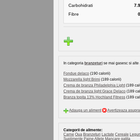
Carbohidrati
7.
Fibre
In categoria
branzeturi
se mai gasesc si alte 
Fondue delaco
(190 calorii)
Mozzarella light Brimi
(189 calorii)
Crema de branza Philadelphia Light
(189 calo
Crema de branza light Grace Delaco
(189 cal
Branza topita 13% Hochland Fitness
(189 cal
Adauga un aliment
Avertizeaza asupra 
Categorii de alimente:
Carne
Oua
Branzeturi
Lactate
Cereale
Legu
Suplimente
Paine
Altele
Mancare gatita