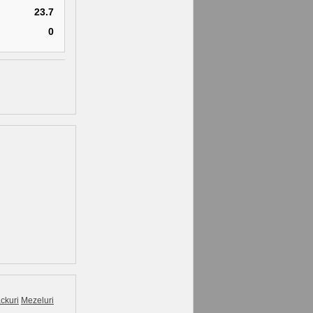
23.7
0
ckuri
Mezeluri