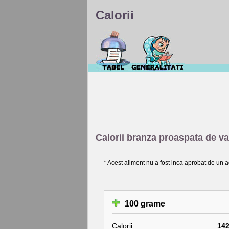
Calorii
Calorii branza proaspata de va
* Acest aliment nu a fost inca aprobat de un a
100 grame
Calorii
14