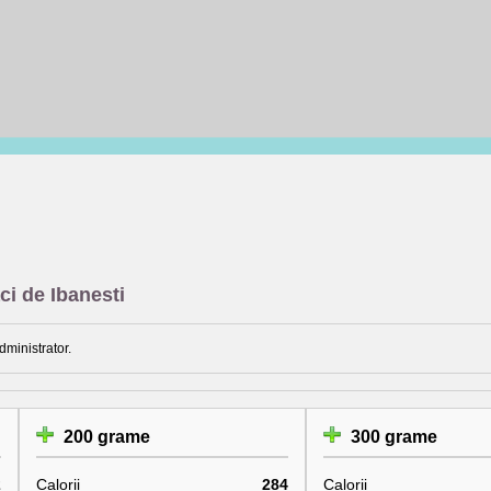
ci de Ibanesti
dministrator.
200 grame
300 grame
2
Calorii
284
Calorii