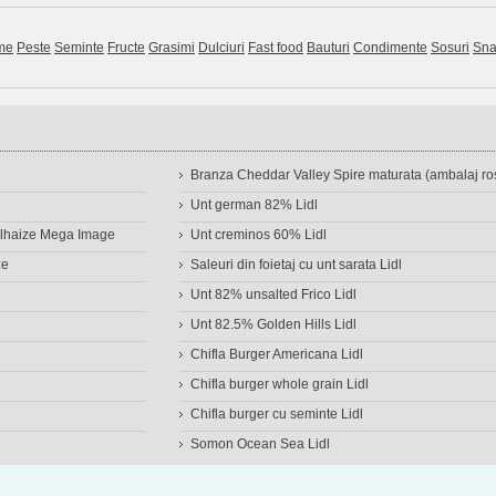
me
Peste
Seminte
Fructe
Grasimi
Dulciuri
Fast food
Bauturi
Condimente
Sosuri
Sna
Branza Cheddar Valley Spire maturata (ambalaj ros
Unt german 82% Lidl
Delhaize Mega Image
Unt creminos 60% Lidl
ze
Saleuri din foietaj cu unt sarata Lidl
Unt 82% unsalted Frico Lidl
Unt 82.5% Golden Hills Lidl
Chifla Burger Americana Lidl
Chifla burger whole grain Lidl
Chifla burger cu seminte Lidl
Somon Ocean Sea Lidl