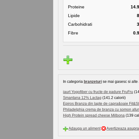
Proteine
14.
Lipide
Carbohidrati
Fibre
0.
In categoria
branzeturi
se mai gasesc si alte 
iaurt Yogofiber cu fructe de padure FruFru
(14
Smantana 12% Lactag
(141.2 calorii)
Epiros Branza din lapte de capra&oaie Fit&
Philadelphia crema de branza cu somon afum
High Protein spread cheese Milbona
(139 cal
Adauga un aliment
Avertizeaza asupra 