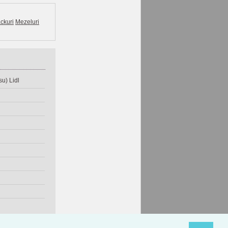
ckuri
Mezeluri
u) Lidl