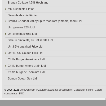
Branza Cottage 4.5% Hochland
Mix 4 seminte Pirifan
Seminte de chia Pirifan
Branza Cheddar Valley Spire maturata (ambalaj rosu) Lidl
Unt german 82% Lidl
Unt creminos 60% Lidl
Saleuri din foietaj cu unt sarata Lidl
Unt 82% unsalted Frico Lidl
Unt 82.5% Golden Hills Lidl
Chifla Burger Americana Lidl
Chifla burger whole grain Lidl
Chifla burger cu seminte Lidl
Somon Ocean Sea Lidl
© 2006-2026
OneDen.com
|
Cautare avansata de alimente
|
Calculator calorii
|
Calorii
consumate
|
IMC