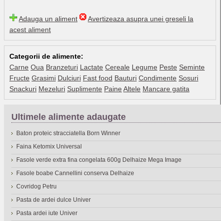
Adauga un aliment
Avertizeaza asupra unei greseli la
acest aliment
Categorii de alimente:
Carne
Oua
Branzeturi
Lactate
Cereale
Legume
Peste
Seminte
Fructe
Grasimi
Dulciuri
Fast food
Bauturi
Condimente
Sosuri
Snackuri
Mezeluri
Suplimente
Paine
Altele
Mancare gatita
Ultimele alimente adaugate
Baton proteic stracciatella Born Winner
Faina Ketomix Universal
Fasole verde extra fina congelata 600g Delhaize Mega Image
Fasole boabe Cannellini conserva Delhaize
Covridog Petru
Pasta de ardei dulce Univer
Pasta ardei iute Univer