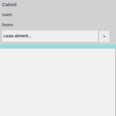
Calorii
Calorii
Despre