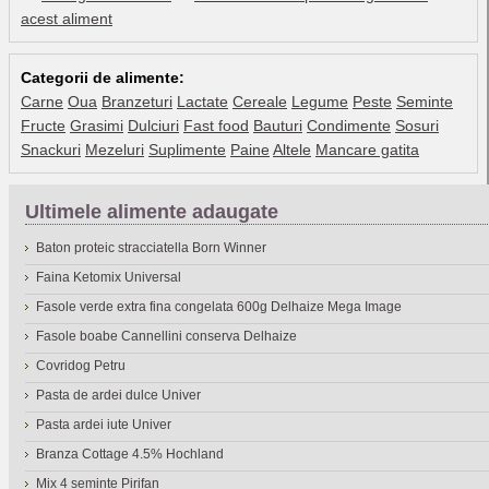
acest aliment
Categorii de alimente:
Carne
Oua
Branzeturi
Lactate
Cereale
Legume
Peste
Seminte
Fructe
Grasimi
Dulciuri
Fast food
Bauturi
Condimente
Sosuri
Snackuri
Mezeluri
Suplimente
Paine
Altele
Mancare gatita
Ultimele alimente adaugate
Baton proteic stracciatella Born Winner
Faina Ketomix Universal
Fasole verde extra fina congelata 600g Delhaize Mega Image
Fasole boabe Cannellini conserva Delhaize
Covridog Petru
Pasta de ardei dulce Univer
Pasta ardei iute Univer
Branza Cottage 4.5% Hochland
Mix 4 seminte Pirifan