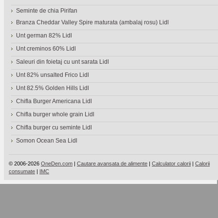
Seminte de chia Pirifan
Branza Cheddar Valley Spire maturata (ambalaj rosu) Lidl
Unt german 82% Lidl
Unt creminos 60% Lidl
Saleuri din foietaj cu unt sarata Lidl
Unt 82% unsalted Frico Lidl
Unt 82.5% Golden Hills Lidl
Chifla Burger Americana Lidl
Chifla burger whole grain Lidl
Chifla burger cu seminte Lidl
Somon Ocean Sea Lidl
© 2006-2026
OneDen.com
|
Cautare avansata de alimente
|
Calculator calorii
|
Calorii
consumate
|
IMC