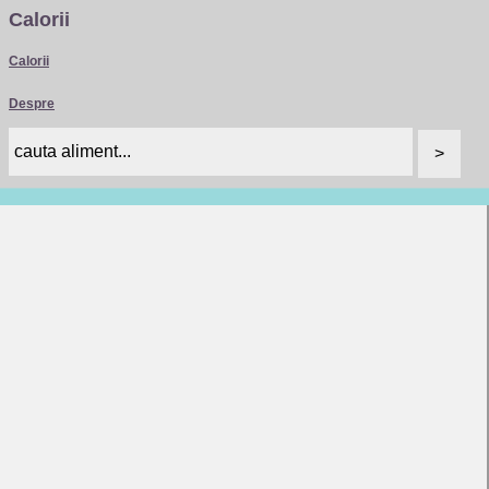
Calorii
Calorii
Despre