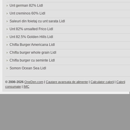
Unt german 82% Lidl
Unt creminos 60% Lidl
Saleuri din foietaj cu unt sarata Lidl
Unt 82% unsalted Frico Lidl
Unt 82.5% Golden Hills Lidl
Chifla Burger Americana Lidl
Chifla burger whole grain Lidl
Chifla burger cu seminte Lidl
Somon Ocean Sea Lidl
© 2006-2026
OneDen.com
|
Cautare avansata de alimente
|
Calculator calorii
|
Calorii
consumate
|
IMC