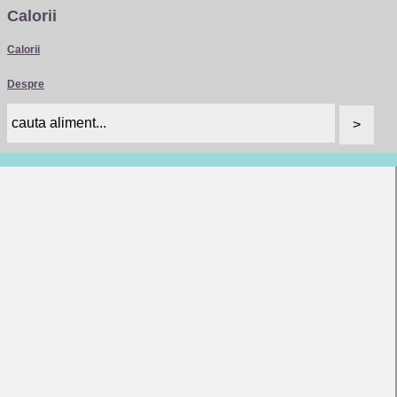
Calorii
Calorii
Despre