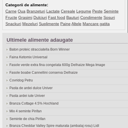
Categorii de alimente:
Carne
Oua
Branzeturi
Lactate
Cereale
Legume
Peste
Seminte
Fructe
Grasimi
Dulciuri
Fast food
Bauturi
Condimente
Sosuri
Snackuri
Mezeluri
Suplimente
Paine
Altele
Mancare gatita
Ultimele alimente adaugate
Baton proteic stracciatella Born Winner
Faina Ketomix Universal
Fasole verde extra fina congelata 600g Delhaize Mega Image
Fasole boabe Cannellini conserva Delhaize
Covridog Petru
Pasta de ardei dulce Univer
Pasta ardei iute Univer
Branza Cottage 4.5% Hochland
Mix 4 seminte Pirifan
Seminte de chia Pirifan
Branza Cheddar Valley Spire maturata (ambalaj rosu) Lidl