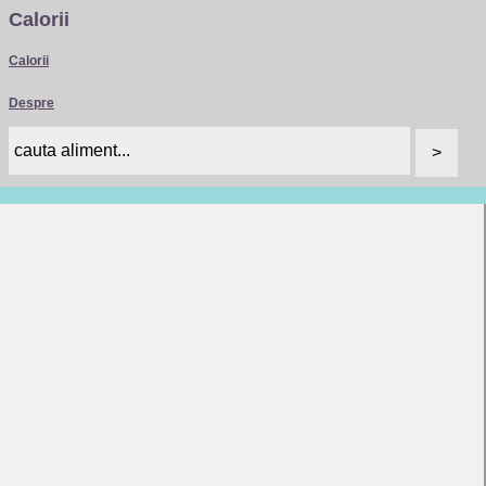
Calorii
Calorii
Despre