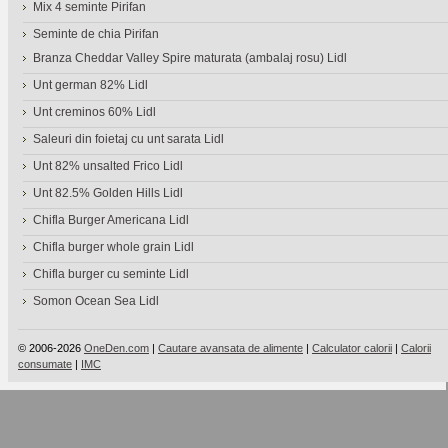
Mix 4 seminte Pirifan
Seminte de chia Pirifan
Branza Cheddar Valley Spire maturata (ambalaj rosu) Lidl
Unt german 82% Lidl
Unt creminos 60% Lidl
Saleuri din foietaj cu unt sarata Lidl
Unt 82% unsalted Frico Lidl
Unt 82.5% Golden Hills Lidl
Chifla Burger Americana Lidl
Chifla burger whole grain Lidl
Chifla burger cu seminte Lidl
Somon Ocean Sea Lidl
© 2006-2026
OneDen.com
|
Cautare avansata de alimente
|
Calculator calorii
|
Calorii
consumate
|
IMC