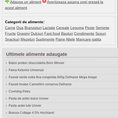
Adauga un aliment
Avertizeaza asupra unei greseli la
acest aliment
Categorii de alimente:
Carne
Oua
Branzeturi
Lactate
Cereale
Legume
Peste
Seminte
Fructe
Grasimi
Dulciuri
Fast food
Bauturi
Condimente
Sosuri
Snackuri
Mezeluri
Suplimente
Paine
Altele
Mancare gatita
Ultimele alimente adaugate
Baton proteic stracciatella Born Winner
Faina Ketomix Universal
Fasole verde extra fina congelata 600g Delhaize Mega Image
Fasole boabe Cannellini conserva Delhaize
Covridog Petru
Pasta de ardei dulce Univer
Pasta ardei iute Univer
Branza Cottage 4.5% Hochland