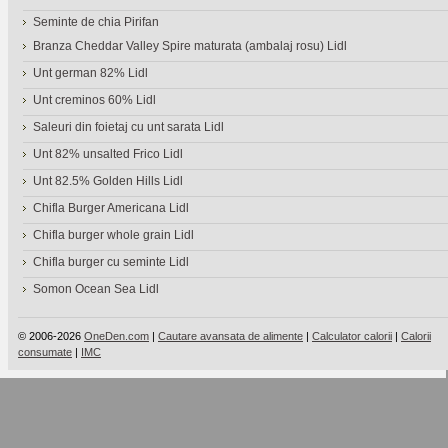
Seminte de chia Pirifan
Branza Cheddar Valley Spire maturata (ambalaj rosu) Lidl
Unt german 82% Lidl
Unt creminos 60% Lidl
Saleuri din foietaj cu unt sarata Lidl
Unt 82% unsalted Frico Lidl
Unt 82.5% Golden Hills Lidl
Chifla Burger Americana Lidl
Chifla burger whole grain Lidl
Chifla burger cu seminte Lidl
Somon Ocean Sea Lidl
© 2006-2026
OneDen.com
|
Cautare avansata de alimente
|
Calculator calorii
|
Calorii
consumate
|
IMC