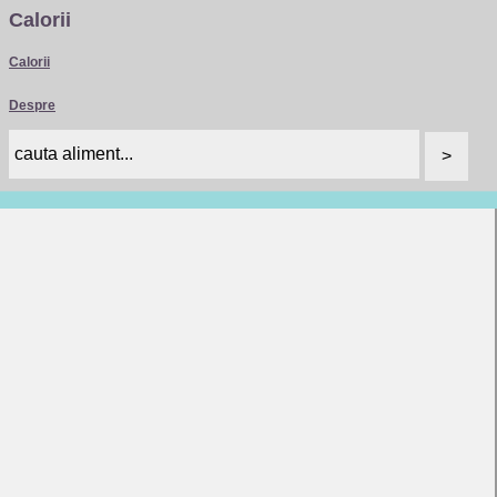
Calorii
Calorii
Despre