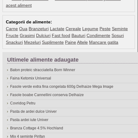
acest aliment
Categorii de alimente:
Carne
Oua
Branzeturi
Lactate
Cereale
Legume
Peste
Seminte
Fructe
Grasimi
Dulciuri
Fast food
Bauturi
Condimente
Sosuri
Snackuri
Mezeluri
Suplimente
Paine
Altele
Mancare gatita
Ultimele alimente adaugate
Baton proteic stracciatella Born Winner
Faina Ketomix Universal
Fasole verde extra fina congelata 600g Delhaize Mega Image
Fasole boabe Cannellini conserva Delhaize
Covridog Petru
Pasta de ardei dulce Univer
Pasta ardei iute Univer
Branza Cottage 4.5% Hochland
Mix 4 seminte Pirifan