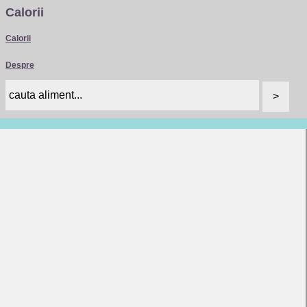
Calorii
Calorii
Despre