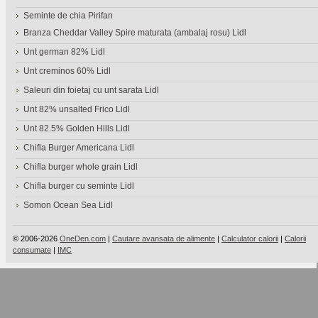
Seminte de chia Pirifan
Branza Cheddar Valley Spire maturata (ambalaj rosu) Lidl
Unt german 82% Lidl
Unt creminos 60% Lidl
Saleuri din foietaj cu unt sarata Lidl
Unt 82% unsalted Frico Lidl
Unt 82.5% Golden Hills Lidl
Chifla Burger Americana Lidl
Chifla burger whole grain Lidl
Chifla burger cu seminte Lidl
Somon Ocean Sea Lidl
© 2006-2026
OneDen.com
|
Cautare avansata de alimente
|
Calculator calorii
|
Calorii
consumate
|
IMC