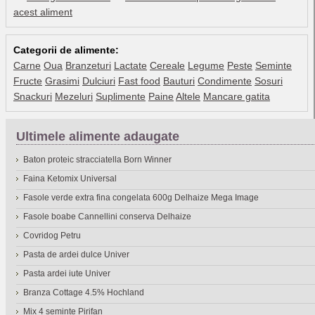
acest aliment
Categorii de alimente:
Carne
Oua
Branzeturi
Lactate
Cereale
Legume
Peste
Seminte
Fructe
Grasimi
Dulciuri
Fast food
Bauturi
Condimente
Sosuri
Snackuri
Mezeluri
Suplimente
Paine
Altele
Mancare gatita
Ultimele alimente adaugate
Baton proteic stracciatella Born Winner
Faina Ketomix Universal
Fasole verde extra fina congelata 600g Delhaize Mega Image
Fasole boabe Cannellini conserva Delhaize
Covridog Petru
Pasta de ardei dulce Univer
Pasta ardei iute Univer
Branza Cottage 4.5% Hochland
Mix 4 seminte Pirifan