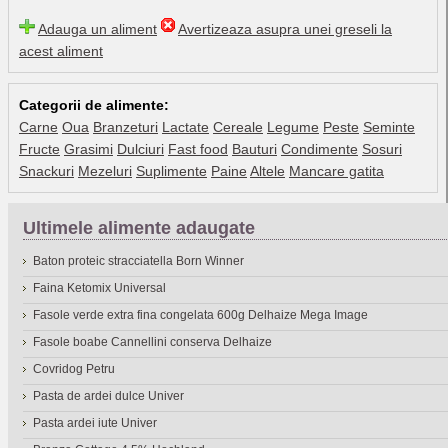
Adauga un aliment
Avertizeaza asupra unei greseli la
acest aliment
Categorii de alimente:
Carne
Oua
Branzeturi
Lactate
Cereale
Legume
Peste
Seminte
Fructe
Grasimi
Dulciuri
Fast food
Bauturi
Condimente
Sosuri
Snackuri
Mezeluri
Suplimente
Paine
Altele
Mancare gatita
Ultimele alimente adaugate
Baton proteic stracciatella Born Winner
Faina Ketomix Universal
Fasole verde extra fina congelata 600g Delhaize Mega Image
Fasole boabe Cannellini conserva Delhaize
Covridog Petru
Pasta de ardei dulce Univer
Pasta ardei iute Univer