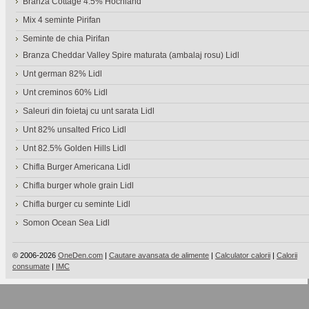
Branza Cottage 4.5% Hochland
Mix 4 seminte Pirifan
Seminte de chia Pirifan
Branza Cheddar Valley Spire maturata (ambalaj rosu) Lidl
Unt german 82% Lidl
Unt creminos 60% Lidl
Saleuri din foietaj cu unt sarata Lidl
Unt 82% unsalted Frico Lidl
Unt 82.5% Golden Hills Lidl
Chifla Burger Americana Lidl
Chifla burger whole grain Lidl
Chifla burger cu seminte Lidl
Somon Ocean Sea Lidl
© 2006-2026
OneDen.com
|
Cautare avansata de alimente
|
Calculator calorii
|
Calorii
consumate
|
IMC