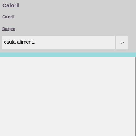
Calorii
Calorii
Despre