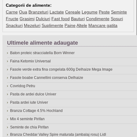
Categorii de alimente:
Carne
Oua
Branzeturi
Lactate
Cereale
Legume
Peste
Seminte
Fructe
Grasimi
Dulciuri
Fast food
Bauturi
Condimente
Sosuri
Snackuri
Mezeluri
Suplimente
Paine
Altele
Mancare gatita
Ultimele alimente adaugate
Baton proteic stracciatella Born Winner
Faina Ketomix Universal
Fasole verde extra fina congelata 600g Delhaize Mega Image
Fasole boabe Cannellini conserva Delhaize
Covridog Petru
Pasta de ardei dulce Univer
Pasta ardei iute Univer
Branza Cottage 4.5% Hochland
Mix 4 seminte Pirifan
Seminte de chia Pirifan
Branza Cheddar Valley Spire maturata (ambalaj rosu) Lidl