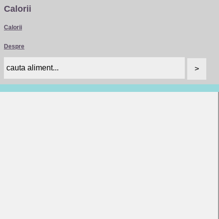
Calorii
Calorii
Despre