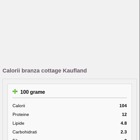
Calorii branza cottage Kaufland
100 grame
Calorii
104
Proteine
12
Lipide
4.8
Carbohidrati
2.3