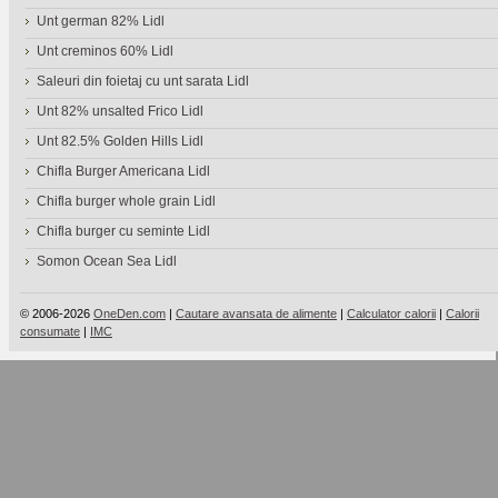
Unt german 82% Lidl
Unt creminos 60% Lidl
Saleuri din foietaj cu unt sarata Lidl
Unt 82% unsalted Frico Lidl
Unt 82.5% Golden Hills Lidl
Chifla Burger Americana Lidl
Chifla burger whole grain Lidl
Chifla burger cu seminte Lidl
Somon Ocean Sea Lidl
© 2006-2026
OneDen.com
|
Cautare avansata de alimente
|
Calculator calorii
|
Calorii
consumate
|
IMC