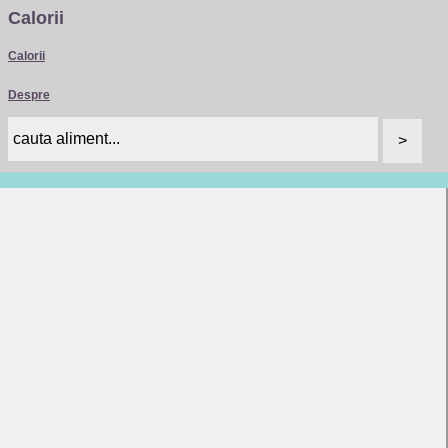
Calorii
Calorii
Despre