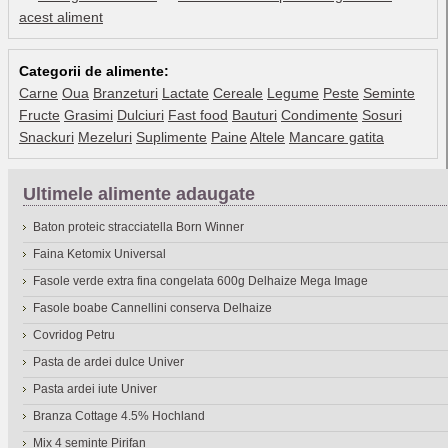
acest aliment
Categorii de alimente:
Carne
Oua
Branzeturi
Lactate
Cereale
Legume
Peste
Seminte
Fructe
Grasimi
Dulciuri
Fast food
Bauturi
Condimente
Sosuri
Snackuri
Mezeluri
Suplimente
Paine
Altele
Mancare gatita
Ultimele alimente adaugate
Baton proteic stracciatella Born Winner
Faina Ketomix Universal
Fasole verde extra fina congelata 600g Delhaize Mega Image
Fasole boabe Cannellini conserva Delhaize
Covridog Petru
Pasta de ardei dulce Univer
Pasta ardei iute Univer
Branza Cottage 4.5% Hochland
Mix 4 seminte Pirifan