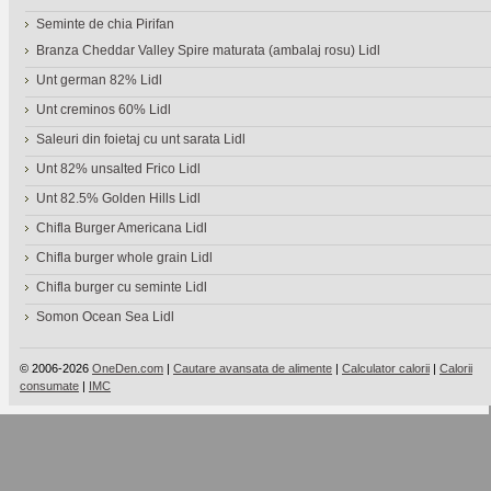
Seminte de chia Pirifan
Branza Cheddar Valley Spire maturata (ambalaj rosu) Lidl
Unt german 82% Lidl
Unt creminos 60% Lidl
Saleuri din foietaj cu unt sarata Lidl
Unt 82% unsalted Frico Lidl
Unt 82.5% Golden Hills Lidl
Chifla Burger Americana Lidl
Chifla burger whole grain Lidl
Chifla burger cu seminte Lidl
Somon Ocean Sea Lidl
© 2006-2026
OneDen.com
|
Cautare avansata de alimente
|
Calculator calorii
|
Calorii
consumate
|
IMC