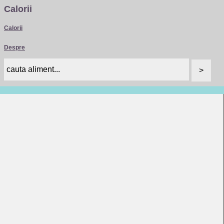
Calorii
Calorii
Despre