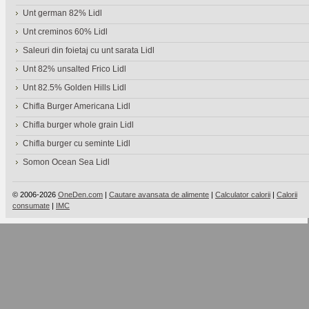
Unt german 82% Lidl
Unt creminos 60% Lidl
Saleuri din foietaj cu unt sarata Lidl
Unt 82% unsalted Frico Lidl
Unt 82.5% Golden Hills Lidl
Chifla Burger Americana Lidl
Chifla burger whole grain Lidl
Chifla burger cu seminte Lidl
Somon Ocean Sea Lidl
© 2006-2026
OneDen.com
|
Cautare avansata de alimente
|
Calculator calorii
|
Calorii
consumate
|
IMC