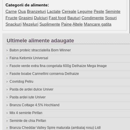
Categorii de alimente:
Carne
Oua
Branzeturi
Lactate
Cereale
Legume
Peste
Seminte
Fructe
Grasimi
Dulciuri
Fast food
Bauturi
Condimente
Sosuri
Snackuri
Mezeluri
Suplimente
Paine
Altele
Mancare gatita
Ultimele alimente adaugate
Baton proteic stracciatella Born Winner
Faina Ketomix Universal
Fasole verde extra fina congelata 600g Delhaize Mega Image
Fasole boabe Cannellini conserva Delhaize
Covridog Petru
Pasta de ardei dulce Univer
Pasta ardei iute Univer
Branza Cottage 4.5% Hochland
Mix 4 seminte Pirifan
Seminte de chia Pirifan
Branza Cheddar Valley Spire maturata (ambalaj rosu) Lidl