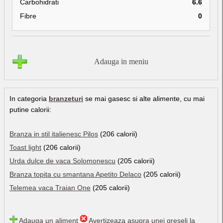
Carbohidrati
6.6
Fibre
0
Adauga in meniu
In categoria
branzeturi
se mai gasesc si alte alimente, cu mai
putine calorii:
Branza in stil italienesc Pilos
(206 calorii)
Toast light
(206 calorii)
Urda dulce de vaca Solomonescu
(205 calorii)
Branza topita cu smantana Apetito Delaco
(205 calorii)
Telemea vaca Traian One
(205 calorii)
Adauga un aliment
Avertizeaza asupra unei greseli la