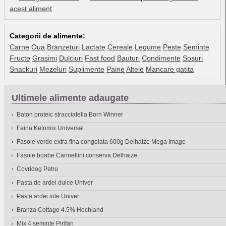
acest aliment
Categorii de alimente:
Carne
Oua
Branzeturi
Lactate
Cereale
Legume
Peste
Seminte
Fructe
Grasimi
Dulciuri
Fast food
Bauturi
Condimente
Sosuri
Snackuri
Mezeluri
Suplimente
Paine
Altele
Mancare gatita
Ultimele alimente adaugate
Baton proteic stracciatella Born Winner
Faina Ketomix Universal
Fasole verde extra fina congelata 600g Delhaize Mega Image
Fasole boabe Cannellini conserva Delhaize
Covridog Petru
Pasta de ardei dulce Univer
Pasta ardei iute Univer
Branza Cottage 4.5% Hochland
Mix 4 seminte Pirifan