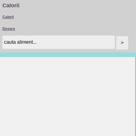
Calorii
Calorii
Despre