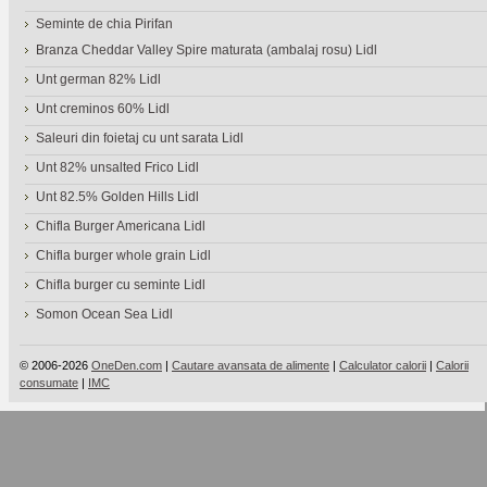
Seminte de chia Pirifan
Branza Cheddar Valley Spire maturata (ambalaj rosu) Lidl
Unt german 82% Lidl
Unt creminos 60% Lidl
Saleuri din foietaj cu unt sarata Lidl
Unt 82% unsalted Frico Lidl
Unt 82.5% Golden Hills Lidl
Chifla Burger Americana Lidl
Chifla burger whole grain Lidl
Chifla burger cu seminte Lidl
Somon Ocean Sea Lidl
© 2006-2026
OneDen.com
|
Cautare avansata de alimente
|
Calculator calorii
|
Calorii
consumate
|
IMC