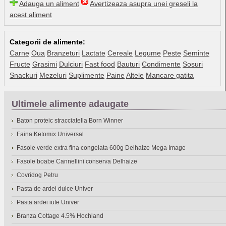
Adauga un aliment
Avertizeaza asupra unei greseli la
acest aliment
Categorii de alimente:
Carne
Oua
Branzeturi
Lactate
Cereale
Legume
Peste
Seminte
Fructe
Grasimi
Dulciuri
Fast food
Bauturi
Condimente
Sosuri
Snackuri
Mezeluri
Suplimente
Paine
Altele
Mancare gatita
Ultimele alimente adaugate
Baton proteic stracciatella Born Winner
Faina Ketomix Universal
Fasole verde extra fina congelata 600g Delhaize Mega Image
Fasole boabe Cannellini conserva Delhaize
Covridog Petru
Pasta de ardei dulce Univer
Pasta ardei iute Univer
Branza Cottage 4.5% Hochland