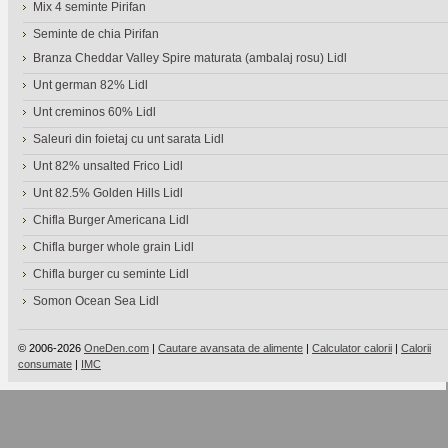
Mix 4 seminte Pirifan
Seminte de chia Pirifan
Branza Cheddar Valley Spire maturata (ambalaj rosu) Lidl
Unt german 82% Lidl
Unt creminos 60% Lidl
Saleuri din foietaj cu unt sarata Lidl
Unt 82% unsalted Frico Lidl
Unt 82.5% Golden Hills Lidl
Chifla Burger Americana Lidl
Chifla burger whole grain Lidl
Chifla burger cu seminte Lidl
Somon Ocean Sea Lidl
© 2006-2026
OneDen.com
|
Cautare avansata de alimente
|
Calculator calorii
|
Calorii
consumate
|
IMC