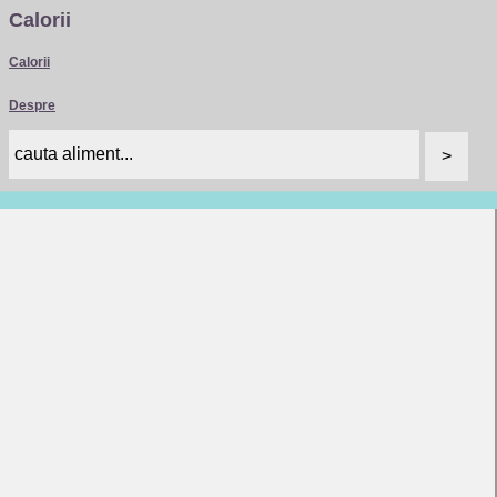
Calorii
Calorii
Despre