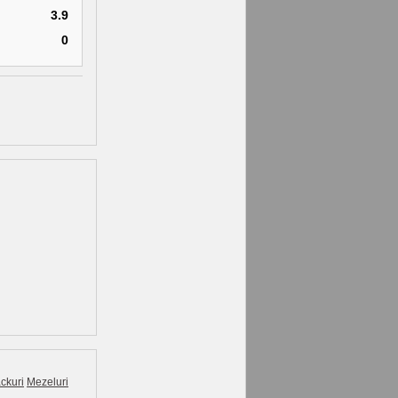
3.9
0
ckuri
Mezeluri