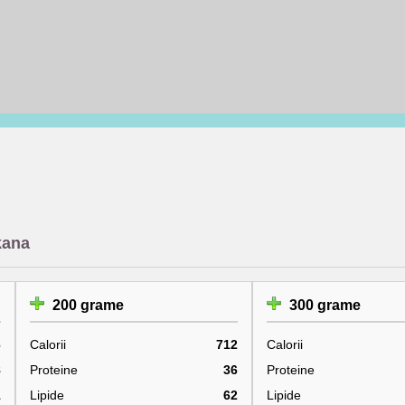
kana
200 grame
300 grame
6
Calorii
712
Calorii
8
Proteine
36
Proteine
1
Lipide
62
Lipide