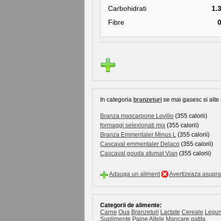
Carbohidrati
1.
Fibre
In categoria
branzeturi
se mai gasesc si alte 
Branza mascarpone Lovilio
(355 calorii)
formaggi selexionati mix
(355 calorii)
Branza Emmentaler Minus L
(355 calorii)
Cascaval emmentaler Delaco
(355 calorii)
Cascaval gouda afumat Vian
(355 calorii)
Adauga un aliment
Avertizeaza asupra 
Categorii de alimente:
Carne
Oua
Branzeturi
Lactate
Cereale
Legu
Suplimente
Paine
Altele
Mancare gatita