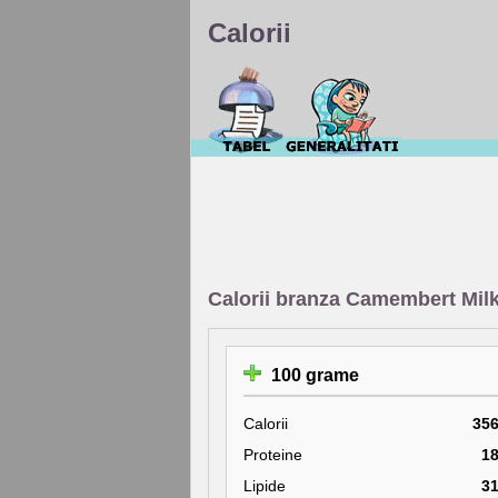
Calorii
Calorii branza Camembert Mil
100 grame
Calorii
35
Proteine
1
Lipide
3