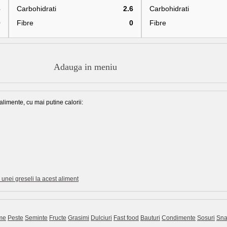
3
Carbohidrati
2.6
Carbohidrati
0
Fibre
0
Fibre
Adauga in meniu
alimente, cu mai putine calorii:
unei greseli la acest aliment
me
Peste
Seminte
Fructe
Grasimi
Dulciuri
Fast food
Bauturi
Condimente
Sosuri
Sna