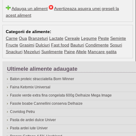
Adauga un aliment
Avertizeaza asupra unei greseli la
acest aliment
Categorii de alimente:
Carne
Oua
Branzeturi
Lactate
Cereale
Legume
Peste
Seminte
Fructe
Grasimi
Dulciuri
Fast food
Bauturi
Condimente
Sosuri
Snackuri
Mezeluri
Suplimente
Paine
Altele
Mancare gatita
Ultimele alimente adaugate
Baton proteic stracciatella Born Winner
Faina Ketomix Universal
Fasole verde extra fina congelata 600g Delhaize Mega Image
Fasole boabe Cannellini conserva Delhaize
Covridog Petru
Pasta de ardei dulce Univer
Pasta ardei iute Univer