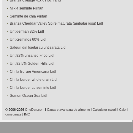
Branza Cottage 4.5% Hochland
Mix 4 seminte Pirifan
Seminte de chia Pirifan
Branza Cheddar Valley Spire maturata (ambalaj rosu) Lidl
Unt german 82% Lidl
Unt creminos 60% Lidl
Saleuri din foietaj cu unt sarata Lidl
Unt 82% unsalted Frico Lidl
Unt 82.5% Golden Hills Lidl
Chifla Burger Americana Lidl
Chifla burger whole grain Lidl
Chifla burger cu seminte Lidl
Somon Ocean Sea Lidl
© 2006-2026
OneDen.com
|
Cautare avansata de alimente
|
Calculator calorii
|
Calorii
consumate
|
IMC