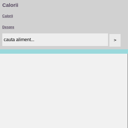
Calorii
Calorii
Despre