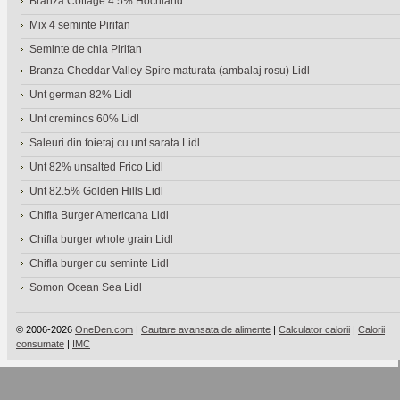
Branza Cottage 4.5% Hochland
Mix 4 seminte Pirifan
Seminte de chia Pirifan
Branza Cheddar Valley Spire maturata (ambalaj rosu) Lidl
Unt german 82% Lidl
Unt creminos 60% Lidl
Saleuri din foietaj cu unt sarata Lidl
Unt 82% unsalted Frico Lidl
Unt 82.5% Golden Hills Lidl
Chifla Burger Americana Lidl
Chifla burger whole grain Lidl
Chifla burger cu seminte Lidl
Somon Ocean Sea Lidl
© 2006-2026
OneDen.com
|
Cautare avansata de alimente
|
Calculator calorii
|
Calorii
consumate
|
IMC