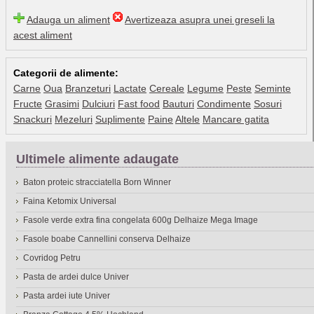
Adauga un aliment
Avertizeaza asupra unei greseli la
acest aliment
Categorii de alimente:
Carne
Oua
Branzeturi
Lactate
Cereale
Legume
Peste
Seminte
Fructe
Grasimi
Dulciuri
Fast food
Bauturi
Condimente
Sosuri
Snackuri
Mezeluri
Suplimente
Paine
Altele
Mancare gatita
Ultimele alimente adaugate
Baton proteic stracciatella Born Winner
Faina Ketomix Universal
Fasole verde extra fina congelata 600g Delhaize Mega Image
Fasole boabe Cannellini conserva Delhaize
Covridog Petru
Pasta de ardei dulce Univer
Pasta ardei iute Univer