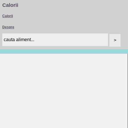
Calorii
Calorii
Despre