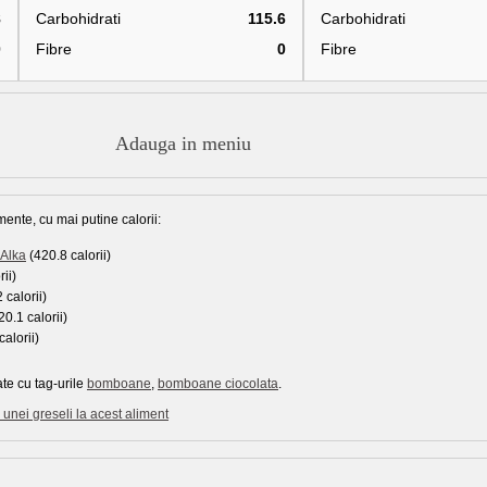
8
Carbohidrati
115.6
Carbohidrati
0
Fibre
0
Fibre
Adauga in meniu
mente, cu mai putine calorii:
 Alka
(420.8 calorii)
ii)
 calorii)
0.1 calorii)
alorii)
te cu tag-urile
bomboane
,
bomboane ciocolata
.
unei greseli la acest aliment