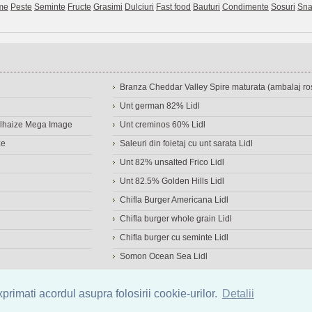
me
Peste
Seminte
Fructe
Grasimi
Dulciuri
Fast food
Bauturi
Condimente
Sosuri
Sna
Branza Cheddar Valley Spire maturata (ambalaj ros
Unt german 82% Lidl
Delhaize Mega Image
Unt creminos 60% Lidl
ze
Saleuri din foietaj cu unt sarata Lidl
Unt 82% unsalted Frico Lidl
Unt 82.5% Golden Hills Lidl
Chifla Burger Americana Lidl
Chifla burger whole grain Lidl
Chifla burger cu seminte Lidl
Somon Ocean Sea Lidl
a de alimente
|
Calculator calorii
|
Calorii consumate
|
IMC
rimati acordul asupra folosirii cookie-urilor.
Detalii