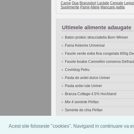
Carne
Oua
Branzeturi
Lactate
Cereale
Legu
Suplimente
Paine
Altele
Mancare gatita
Ultimele alimente adaugate
Baton proteic stracciatella Born Winner
Faina Ketomix Universal
Fasole verde extra fina congelata 600g 
Fasole boabe Cannellini conserva Delhai
Covridog Petru
Pasta de ardei dulce Univer
Pasta ardei iute Univer
Branza Cottage 4.5% Hochland
Mix 4 seminte Pirifan
Seminte de chia Pirifan
© 2006-2026
OneDen.com
|
Cautare avansat
Acest site foloseste "cookies". Navigand in continuare va exp