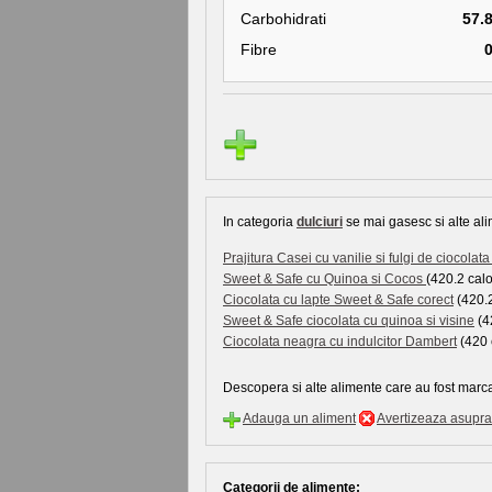
Carbohidrati
57.
Fibre
In categoria
dulciuri
se mai gasesc si alte ali
Prajitura Casei cu vanilie si fulgi de ciocolata
Sweet & Safe cu Quinoa si Cocos
(420.2 calor
Ciocolata cu lapte Sweet & Safe corect
(420.2
Sweet & Safe ciocolata cu quinoa si visine
(42
Ciocolata neagra cu indulcitor Dambert
(420 c
Descopera si alte alimente care au fost marca
Adauga un aliment
Avertizeaza asupra 
Categorii de alimente: