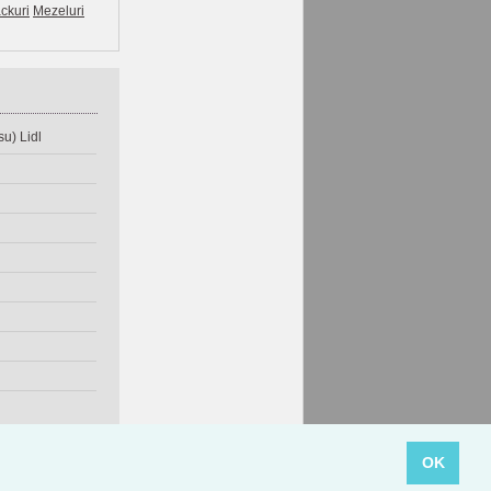
ckuri
Mezeluri
u) Lidl
OK