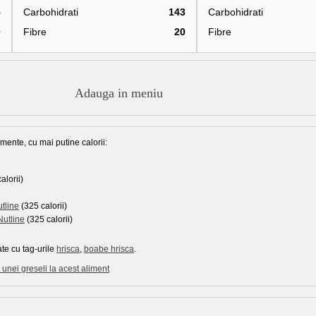
5
Carbohidrati
143
Carbohidrati
0
Fibre
20
Fibre
Adauga in meniu
mente, cu mai putine calorii:
alorii)
utline
(325 calorii)
Nutline
(325 calorii)
te cu tag-urile
hrisca
,
boabe hrisca
.
unei greseli la acest aliment