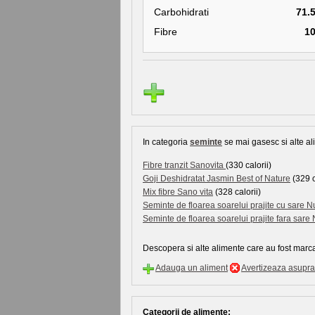
Carbohidrati
71.
Fibre
1
In categoria
seminte
se mai gasesc si alte ali
Fibre tranzit Sanovita
(330 calorii)
Goji Deshidratat Jasmin Best of Nature
(329 c
Mix fibre Sano vita
(328 calorii)
Seminte de floarea soarelui prajite cu sare N
Seminte de floarea soarelui prajite fara sare 
Descopera si alte alimente care au fost marca
Adauga un aliment
Avertizeaza asupra 
Categorii de alimente: