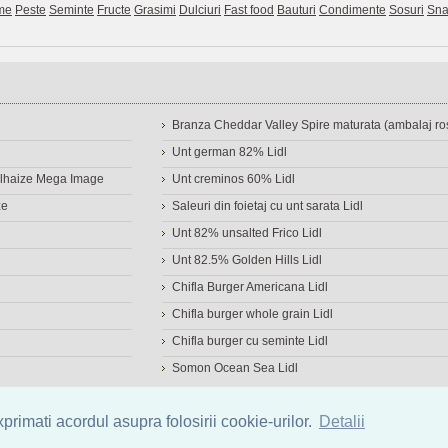
me
Peste
Seminte
Fructe
Grasimi
Dulciuri
Fast food
Bauturi
Condimente
Sosuri
Sna
Branza Cheddar Valley Spire maturata (ambalaj ros
Unt german 82% Lidl
Delhaize Mega Image
Unt creminos 60% Lidl
ze
Saleuri din foietaj cu unt sarata Lidl
Unt 82% unsalted Frico Lidl
Unt 82.5% Golden Hills Lidl
Chifla Burger Americana Lidl
Chifla burger whole grain Lidl
Chifla burger cu seminte Lidl
Somon Ocean Sea Lidl
a de alimente
|
Calculator calorii
|
Calorii consumate
|
IMC
rimati acordul asupra folosirii cookie-urilor.
Detalii