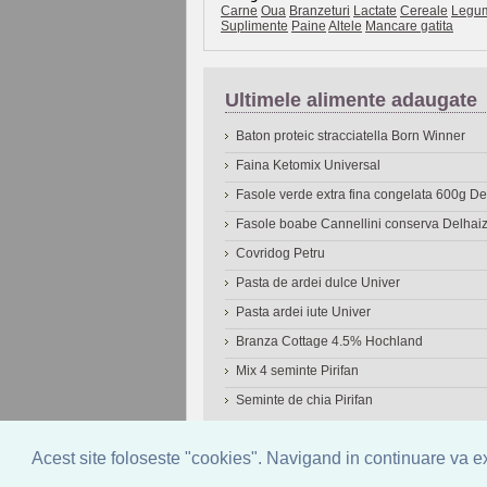
Carne
Oua
Branzeturi
Lactate
Cereale
Legu
Suplimente
Paine
Altele
Mancare gatita
Ultimele alimente adaugate
Baton proteic stracciatella Born Winner
Faina Ketomix Universal
Fasole verde extra fina congelata 600g 
Fasole boabe Cannellini conserva Delhai
Covridog Petru
Pasta de ardei dulce Univer
Pasta ardei iute Univer
Branza Cottage 4.5% Hochland
Mix 4 seminte Pirifan
Seminte de chia Pirifan
© 2006-2026
OneDen.com
|
Cautare avansat
Acest site foloseste "cookies". Navigand in continuare va exp