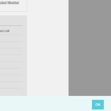
ckuri
Mezeluri
u) Lidl
OK