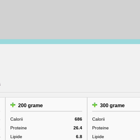
s
200 grame
300 grame
3
Calorii
686
Calorii
2
Proteine
26.4
Proteine
4
Lipide
6.8
Lipide