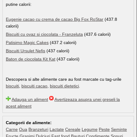
putine calorii:
Eugenie cacao cu crema de cacao Big Fox RoStar
(437.8
calorii)
Biscuiti cu ovaz si ciocolata - Franzeluta
(437.6 calorii)
Patisimo Magic Cakes
(437.2 calorii)
Biscuiti Ursulet Nefis
(437 calorii)
Baton de ciocolata Kit Kat
(437 calorii)
Descopera si alte alimente care au fost marcate cu tag-urile
biscuiti
,
biscuiti cacao
,
biscuiti dietetici
.
Adauga un aliment
Avertizeaza asupra unei greseli la
acest aliment
Categorii de alimente:
Carne
Oua
Branzeturi
Lactate
Cereale
Legume
Peste
Seminte
Fructe
Grasimi
Dulciuri
Fast food
Bauturi
Condimente
Sosuri