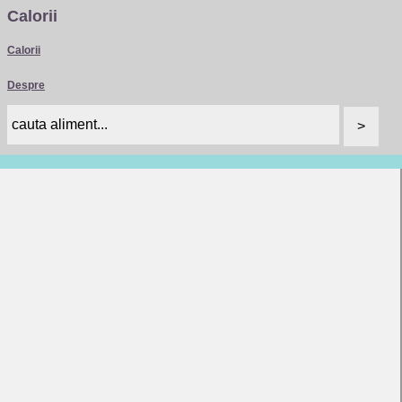
Calorii
Calorii
Despre