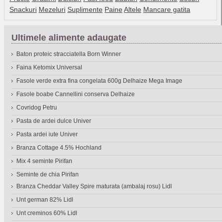
Snackuri
Mezeluri
Suplimente
Paine
Altele
Mancare gatita
Ultimele alimente adaugate
Baton proteic stracciatella Born Winner
Faina Ketomix Universal
Fasole verde extra fina congelata 600g Delhaize Mega Image
Fasole boabe Cannellini conserva Delhaize
Covridog Petru
Pasta de ardei dulce Univer
Pasta ardei iute Univer
Branza Cottage 4.5% Hochland
Mix 4 seminte Pirifan
Seminte de chia Pirifan
Branza Cheddar Valley Spire maturata (ambalaj rosu) Lidl
Unt german 82% Lidl
Unt creminos 60% Lidl