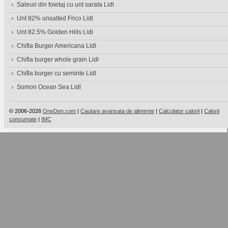
Saleuri din foietaj cu unt sarata Lidl
Unt 82% unsalted Frico Lidl
Unt 82.5% Golden Hills Lidl
Chifla Burger Americana Lidl
Chifla burger whole grain Lidl
Chifla burger cu seminte Lidl
Somon Ocean Sea Lidl
© 2006-2026
OneDen.com
|
Cautare avansata de alimente
|
Calculator calorii
|
Calorii
consumate
|
IMC