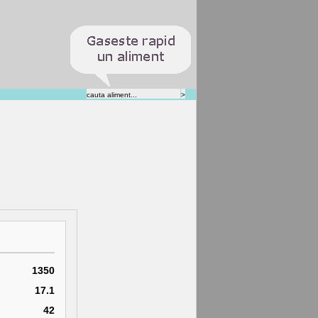
1350
17.1
42