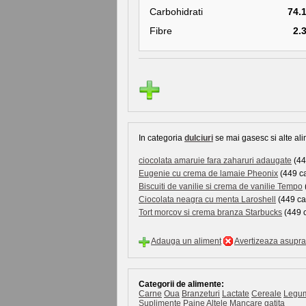
Carbohidrati
74.
Fibre
2.
In categoria
dulciuri
se mai gasesc si alte ali
ciocolata amaruie fara zaharuri adaugate
(449
Eugenie cu crema de lamaie Pheonix
(449 ca
Biscuiti de vanilie si crema de vanilie Tempo
Ciocolata neagra cu menta Laroshell
(449 cal
Tort morcov si crema branza Starbucks
(449 c
Adauga un aliment
Avertizeaza asupra 
Categorii de alimente:
Carne
Oua
Branzeturi
Lactate
Cereale
Legu
Suplimente
Paine
Altele
Mancare gatita