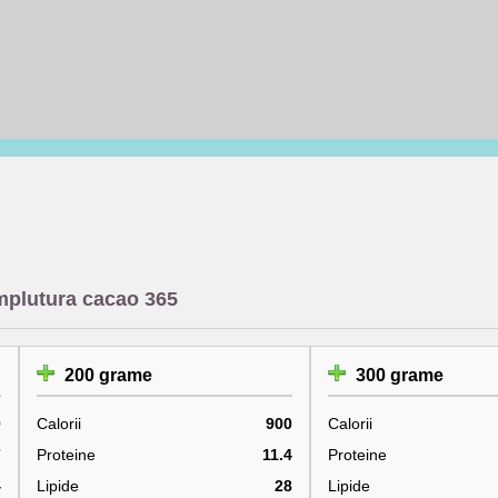
umplutura cacao 365
200 grame
300 grame
0
Calorii
900
Calorii
7
Proteine
11.4
Proteine
4
Lipide
28
Lipide