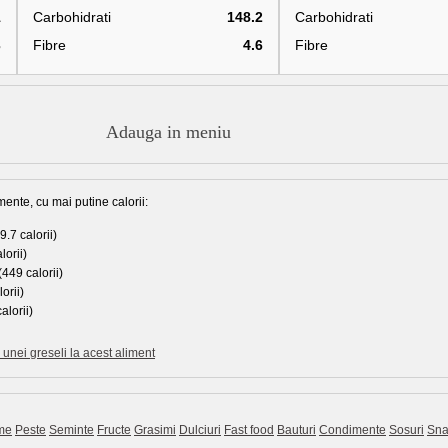
1
Carbohidrati
148.2
Carbohidrati
3
Fibre
4.6
Fibre
Adauga in meniu
mente, cu mai putine calorii:
.7 calorii)
lorii)
(449 calorii)
orii)
alorii)
unei greseli la acest aliment
me
Peste
Seminte
Fructe
Grasimi
Dulciuri
Fast food
Bauturi
Condimente
Sosuri
Sna