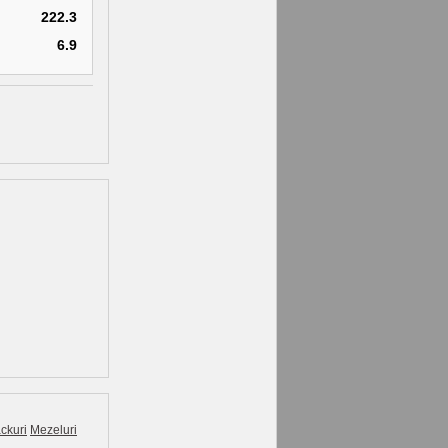
222.3
6.9
ckuri
Mezeluri