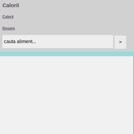
Calorii
Calorii
Despre