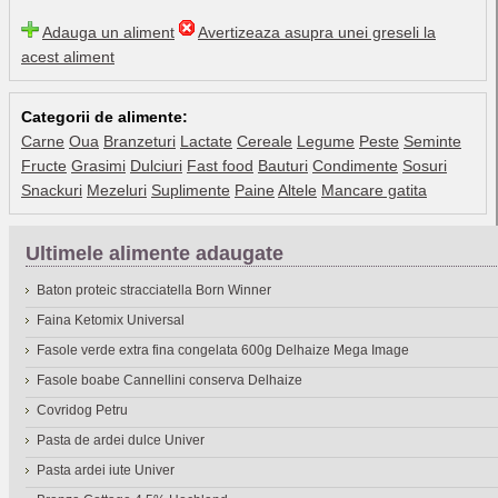
Adauga un aliment
Avertizeaza asupra unei greseli la
acest aliment
Categorii de alimente:
Carne
Oua
Branzeturi
Lactate
Cereale
Legume
Peste
Seminte
Fructe
Grasimi
Dulciuri
Fast food
Bauturi
Condimente
Sosuri
Snackuri
Mezeluri
Suplimente
Paine
Altele
Mancare gatita
Ultimele alimente adaugate
Baton proteic stracciatella Born Winner
Faina Ketomix Universal
Fasole verde extra fina congelata 600g Delhaize Mega Image
Fasole boabe Cannellini conserva Delhaize
Covridog Petru
Pasta de ardei dulce Univer
Pasta ardei iute Univer