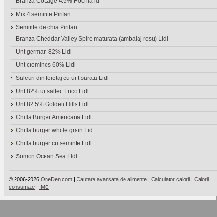
Branza Cottage 4.5% Hochland
Mix 4 seminte Pirifan
Seminte de chia Pirifan
Branza Cheddar Valley Spire maturata (ambalaj rosu) Lidl
Unt german 82% Lidl
Unt creminos 60% Lidl
Saleuri din foietaj cu unt sarata Lidl
Unt 82% unsalted Frico Lidl
Unt 82.5% Golden Hills Lidl
Chifla Burger Americana Lidl
Chifla burger whole grain Lidl
Chifla burger cu seminte Lidl
Somon Ocean Sea Lidl
© 2006-2026
OneDen.com
|
Cautare avansata de alimente
|
Calculator calorii
|
Calorii
consumate
|
IMC