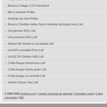
Branza Cottage 4.5% Hochland
Mix 4 seminte Pirifan
Seminte de chia Pirifan
Branza Cheddar Valley Spire maturata (ambalaj rosu) Lidl
Unt german 82% Lidl
Unt creminos 60% Lidl
Saleuri din foietaj cu unt sarata Lidl
Unt 82% unsalted Frico Lidl
Unt 82.5% Golden Hills Lidl
Chifla Burger Americana Lidl
Chifla burger whole grain Lidl
Chifla burger cu seminte Lidl
Somon Ocean Sea Lidl
© 2006-2026
OneDen.com
|
Cautare avansata de alimente
|
Calculator calorii
|
Calorii
consumate
|
IMC