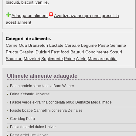
biscuiti
,
biscuiti vanilie
.
Adauga un aliment
Avertizeaza asupra unei greseli la
acest aliment
Categorii de alimente:
Carne
Oua
Branzeturi
Lactate
Cereale
Legume
Peste
Seminte
Fructe
Grasimi
Dulciuri
Fast food
Bauturi
Condimente
Sosuri
Snackuri
Mezeluri
Suplimente
Paine
Altele
Mancare gatita
Ultimele alimente adaugate
Baton proteic stracciatella Born Winner
Faina Ketomix Universal
Fasole verde extra fina congelata 600g Delhaize Mega Image
Fasole boabe Cannellini conserva Delhaize
Covridog Petru
Pasta de ardei dulce Univer
Pasta ardei iute Univer