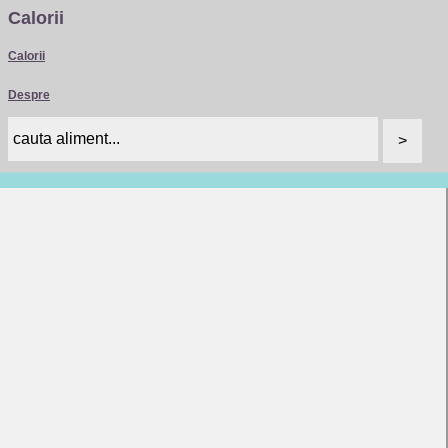
Calorii
Calorii
Despre