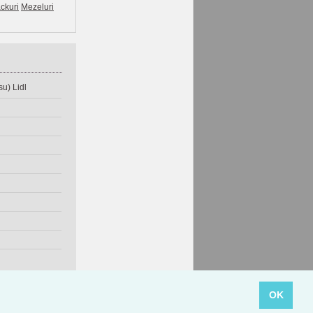
ckuri
Mezeluri
u) Lidl
OK