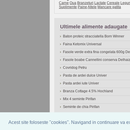
Carne
Oua
Branzeturi
Lactate
Cereale
Legu
Suplimente
Paine
Altele
Mancare gatita
Ultimele alimente adaugate
Baton proteic stracciatella Born Winner
Faina Ketomix Universal
Fasole verde extra fina congelata 600g 
Fasole boabe Cannellini conserva Delhai
Covridog Petru
Pasta de ardei dulce Univer
Pasta ardei iute Univer
Branza Cottage 4.5% Hochland
Mix 4 seminte Pirifan
Seminte de chia Pirifan
© 2006-2026
OneDen.com
|
Cautare avansat
Acest site foloseste "cookies". Navigand in continuare va exp