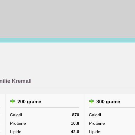
nilie Kremall
200 grame
300 grame
5
Calorii
870
Calorii
3
Proteine
10.6
Proteine
3
Lipide
42.6
Lipide