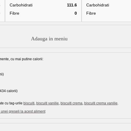
8
Carbohidrati
111.6
Carbohidrati
0
Fibre
0
Fibre
Adauga in meniu
mente, cu mai putine calorii:
ii)
434 calorii)
te cu tag-urile
biscuiti
,
biscuiti vanilie
,
biscuiti crema
,
biscuiti crema vanilie
.
unei greseli la acest aliment