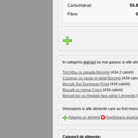
Carbohidrati
55.
Fibre
In categoria
dulciuri
se mai gasesc si alte ali
Tort Alba ca zapada Boromir
(434.2 calorii)
Cozonac cu cacao si rahat Boromir
(434 calor
Biscuiti Zoo European Food
(434 calorii)
Biscuiti cu crema Croco
(434 calorii)
Biscuiti bio cu migdale fara zahar Longevita
(
Descopera si alte alimente care au fost marca
Adauga un aliment
Avertizeaza asupra 
Categorii de alimente: