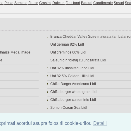
me
Peste
Seminte
Fructe
Grasimi
Dulciuri
Fast food
Bauturi
Condimente
Sosuri
Sna
Branza Cheddar Valley Spire maturata (ambalaj ros
Unt german 82% Lidl
Delhaize Mega Image
Unt creminos 60% Lidl
ze
Saleuri din foietaj cu unt sarata Lidl
Unt 82% unsalted Frico Lidl
Unt 82.5% Golden Hills Lidl
Chifla Burger Americana Lidl
Chifla burger whole grain Lidl
Chifla burger cu seminte Lidl
Somon Ocean Sea Lidl
a de alimente
|
Calculator calorii
|
Calorii consumate
|
IMC
rimati acordul asupra folosirii cookie-urilor.
Detalii