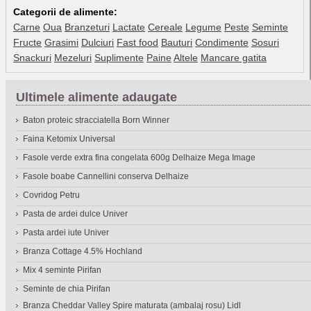
Categorii de alimente:
Carne
Oua
Branzeturi
Lactate
Cereale
Legume
Peste
Seminte
Fructe
Grasimi
Dulciuri
Fast food
Bauturi
Condimente
Sosuri
Snackuri
Mezeluri
Suplimente
Paine
Altele
Mancare gatita
Ultimele alimente adaugate
Baton proteic stracciatella Born Winner
Faina Ketomix Universal
Fasole verde extra fina congelata 600g Delhaize Mega Image
Fasole boabe Cannellini conserva Delhaize
Covridog Petru
Pasta de ardei dulce Univer
Pasta ardei iute Univer
Branza Cottage 4.5% Hochland
Mix 4 seminte Pirifan
Seminte de chia Pirifan
Branza Cheddar Valley Spire maturata (ambalaj rosu) Lidl