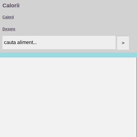
Calorii
Calorii
Despre