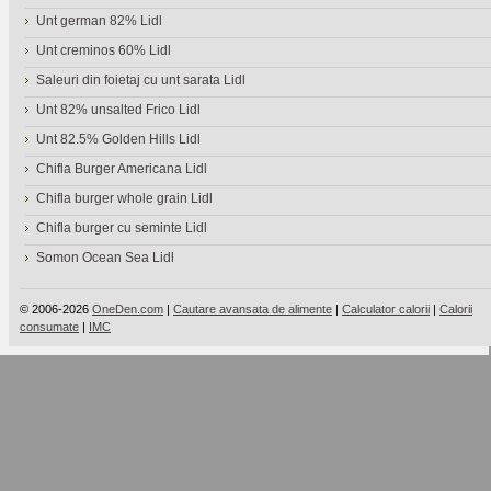
Unt german 82% Lidl
Unt creminos 60% Lidl
Saleuri din foietaj cu unt sarata Lidl
Unt 82% unsalted Frico Lidl
Unt 82.5% Golden Hills Lidl
Chifla Burger Americana Lidl
Chifla burger whole grain Lidl
Chifla burger cu seminte Lidl
Somon Ocean Sea Lidl
© 2006-2026
OneDen.com
|
Cautare avansata de alimente
|
Calculator calorii
|
Calorii
consumate
|
IMC