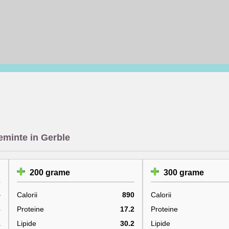
seminte in Gerble
200 grame
300 grame
5
Calorii
890
Calorii
6
Proteine
17.2
Proteine
1
Lipide
30.2
Lipide