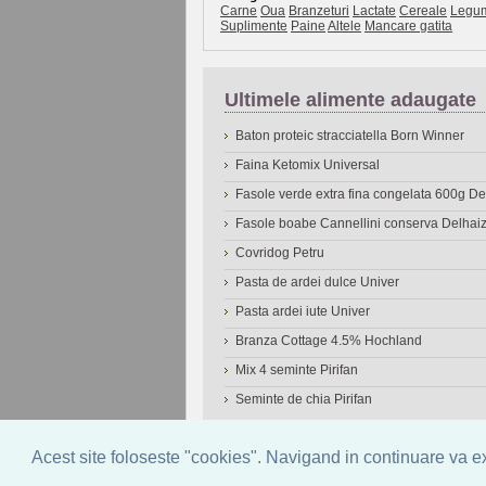
Carne
Oua
Branzeturi
Lactate
Cereale
Legu
Suplimente
Paine
Altele
Mancare gatita
Ultimele alimente adaugate
Baton proteic stracciatella Born Winner
Faina Ketomix Universal
Fasole verde extra fina congelata 600g 
Fasole boabe Cannellini conserva Delhai
Covridog Petru
Pasta de ardei dulce Univer
Pasta ardei iute Univer
Branza Cottage 4.5% Hochland
Mix 4 seminte Pirifan
Seminte de chia Pirifan
© 2006-2026
OneDen.com
|
Cautare avansat
Acest site foloseste "cookies". Navigand in continuare va exp