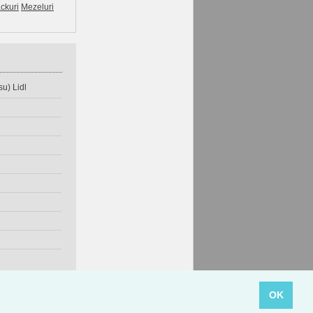
ckuri
Mezeluri
u) Lidl
OK