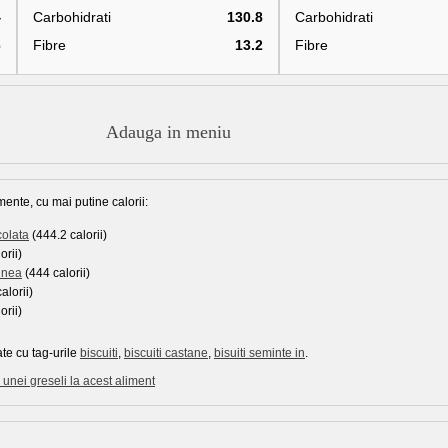
4
Carbohidrati
130.8
Carbohidrati
6
Fibre
13.2
Fibre
Adauga in meniu
mente, cu mai putine calorii:
colata
(444.2 calorii)
orii)
linea
(444 calorii)
alorii)
orii)
te cu tag-urile
biscuiti
,
biscuiti castane
,
bisuiti seminte in
.
unei greseli la acest aliment