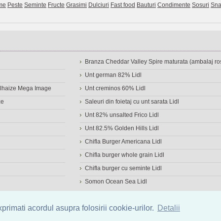
me
Peste
Seminte
Fructe
Grasimi
Dulciuri
Fast food
Bauturi
Condimente
Sosuri
Sna
Branza Cheddar Valley Spire maturata (ambalaj ros
Unt german 82% Lidl
Delhaize Mega Image
Unt creminos 60% Lidl
ze
Saleuri din foietaj cu unt sarata Lidl
Unt 82% unsalted Frico Lidl
Unt 82.5% Golden Hills Lidl
Chifla Burger Americana Lidl
Chifla burger whole grain Lidl
Chifla burger cu seminte Lidl
Somon Ocean Sea Lidl
a de alimente
|
Calculator calorii
|
Calorii consumate
|
IMC
rimati acordul asupra folosirii cookie-urilor.
Detalii