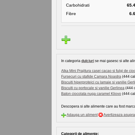
Carbohidrati
65.
Fibre
6.
In categoria
dulciuri
se mai gasesc si alte ali
Alka Mini Prajitura casei cacao si fulgi de cio
Fursecuri cu stafide Camara Noastra
(444 cal
Biscuiti hiperproteici cu lamaie si vanilie Ger
Biscuiti cu portocale si vanilie Gerlinea
(444 c
Baton ciocolata nuga caramel Kliovo
(444 cal
Descopera si alte alimente care au fost marca
Adauga un aliment
Avertizeaza asupra 
Categorii de alimente: