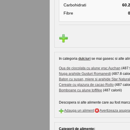
Carbohidrati
60.
Fibre
In categoria
dulciuri
se mai gasesc si alte ali
Oua de ciocolata cu alune vrac Auchan
(487.9
Nuga arahide Gusturi Romanesti
(487.8 calor
Baton cu susan, miere si arahide Star Natura
Cereale cu glazura de cacao Rollo
(487 calor
Bomboane cu alune toffifee
(487 calorii)
Descopera si alte alimente care au fost marca
Adauga un aliment
Avertizeaza asupra 
Categorii de alimente: