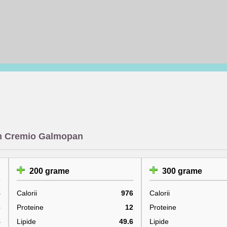
rom Cremio Galmopan
200 grame
300 grame
8
Calorii
976
Calorii
6
Proteine
12
Proteine
8
Lipide
49.6
Lipide