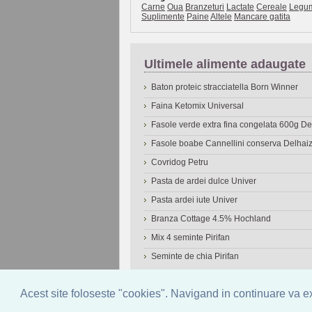
Carne
Oua
Branzeturi
Lactate
Cereale
Legu
Suplimente
Paine
Altele
Mancare gatita
Ultimele alimente adaugate
Baton proteic stracciatella Born Winner
Faina Ketomix Universal
Fasole verde extra fina congelata 600g 
Fasole boabe Cannellini conserva Delhai
Covridog Petru
Pasta de ardei dulce Univer
Pasta ardei iute Univer
Branza Cottage 4.5% Hochland
Mix 4 seminte Pirifan
Seminte de chia Pirifan
© 2006-2026
OneDen.com
|
Cautare avansat
Acest site foloseste "cookies". Navigand in continuare va exp