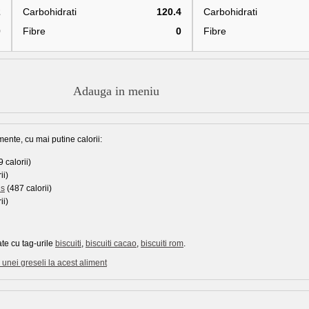
2
Carbohidrati
120.4
Carbohidrati
0
Fibre
0
Fibre
Adauga in meniu
mente, cu mai putine calorii:
 calorii)
ii)
ls
(487 calorii)
ii)
te cu tag-urile
biscuiti
,
biscuiti cacao
,
biscuiti rom
.
unei greseli la acest aliment