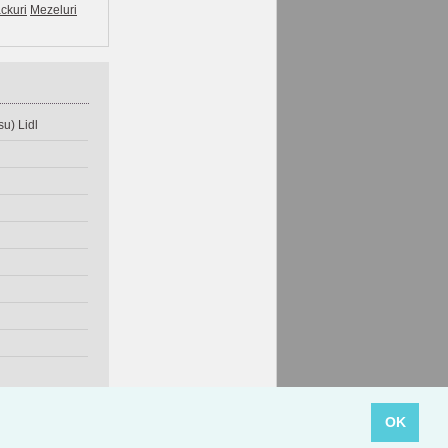
ckuri
Mezeluri
u) Lidl
OK