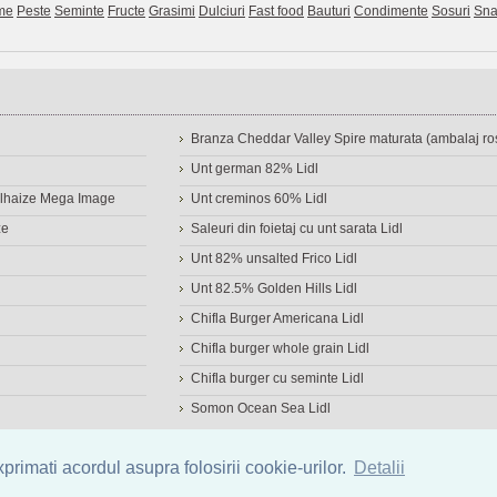
me
Peste
Seminte
Fructe
Grasimi
Dulciuri
Fast food
Bauturi
Condimente
Sosuri
Sna
Branza Cheddar Valley Spire maturata (ambalaj ros
Unt german 82% Lidl
Delhaize Mega Image
Unt creminos 60% Lidl
ze
Saleuri din foietaj cu unt sarata Lidl
Unt 82% unsalted Frico Lidl
Unt 82.5% Golden Hills Lidl
Chifla Burger Americana Lidl
Chifla burger whole grain Lidl
Chifla burger cu seminte Lidl
Somon Ocean Sea Lidl
a de alimente
|
Calculator calorii
|
Calorii consumate
|
IMC
rimati acordul asupra folosirii cookie-urilor.
Detalii