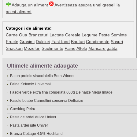
Adauga un aliment
Avertizeaza asupra unei greseli la
acest aliment
Categorii de alimente:
Carne
Oua
Branzeturi
Lactate
Cereale
Legume
Peste
Seminte
Fructe
Grasimi
Dulciuri
Fast food
Bauturi
Condimente
Sosuri
Snackuri
Mezeluri
Suplimente
Paine
Altele
Mancare gatita
Ultimele alimente adaugate
Baton proteic stracciatella Born Winner
Faina Ketomix Universal
Fasole verde extra fina congelata 600g Delhaize Mega Image
Fasole boabe Cannellini conserva Delhaize
Covridog Petru
Pasta de ardei dulce Univer
Pasta ardei iute Univer
Branza Cottage 4.5% Hochland