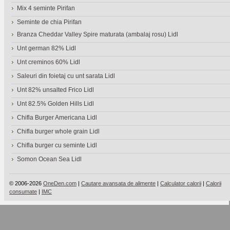
Mix 4 seminte Pirifan
Seminte de chia Pirifan
Branza Cheddar Valley Spire maturata (ambalaj rosu) Lidl
Unt german 82% Lidl
Unt creminos 60% Lidl
Saleuri din foietaj cu unt sarata Lidl
Unt 82% unsalted Frico Lidl
Unt 82.5% Golden Hills Lidl
Chifla Burger Americana Lidl
Chifla burger whole grain Lidl
Chifla burger cu seminte Lidl
Somon Ocean Sea Lidl
© 2006-2026
OneDen.com
|
Cautare avansata de alimente
|
Calculator calorii
|
Calorii
consumate
|
IMC