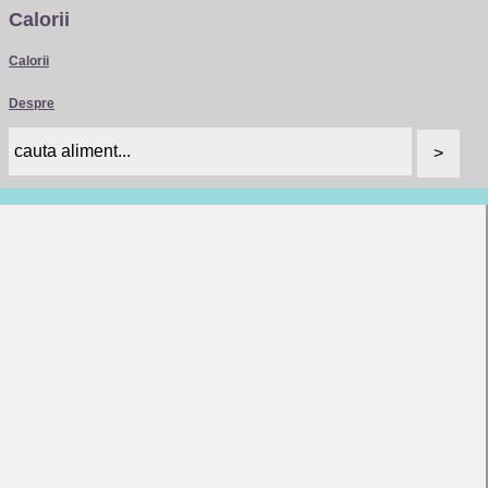
Calorii
Calorii
Despre