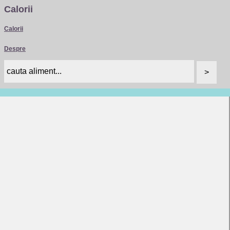
Calorii
Calorii
Despre