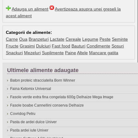
Adauga un aliment
Avertizeaza asupra unei greseli la
acest aliment
Categorii de alimente:
Carne
Oua
Branzeturi
Lactate
Cereale
Legume
Peste
Seminte
Fructe
Grasimi
Dulciuri
Fast food
Bauturi
Condimente
Sosuri
Snackuri
Mezeluri
Suplimente
Paine
Altele
Mancare gatita
Ultimele alimente adaugate
Baton proteic stracciatella Born Winner
Faina Ketomix Universal
Fasole verde extra fina congelata 600g Delhaize Mega Image
Fasole boabe Cannellini conserva Delhaize
Covridog Petru
Pasta de ardei dulce Univer
Pasta ardei iute Univer