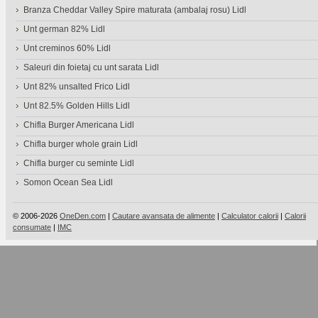
Branza Cheddar Valley Spire maturata (ambalaj rosu) Lidl
Unt german 82% Lidl
Unt creminos 60% Lidl
Saleuri din foietaj cu unt sarata Lidl
Unt 82% unsalted Frico Lidl
Unt 82.5% Golden Hills Lidl
Chifla Burger Americana Lidl
Chifla burger whole grain Lidl
Chifla burger cu seminte Lidl
Somon Ocean Sea Lidl
© 2006-2026
OneDen.com
|
Cautare avansata de alimente
|
Calculator calorii
|
Calorii
consumate
|
IMC