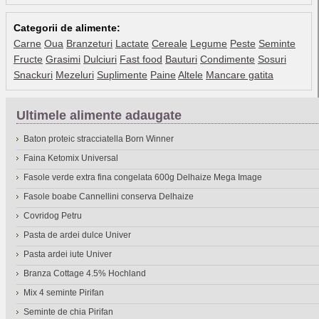
Categorii de alimente:
Carne
Oua
Branzeturi
Lactate
Cereale
Legume
Peste
Seminte
Fructe
Grasimi
Dulciuri
Fast food
Bauturi
Condimente
Sosuri
Snackuri
Mezeluri
Suplimente
Paine
Altele
Mancare gatita
Ultimele alimente adaugate
Baton proteic stracciatella Born Winner
Faina Ketomix Universal
Fasole verde extra fina congelata 600g Delhaize Mega Image
Fasole boabe Cannellini conserva Delhaize
Covridog Petru
Pasta de ardei dulce Univer
Pasta ardei iute Univer
Branza Cottage 4.5% Hochland
Mix 4 seminte Pirifan
Seminte de chia Pirifan