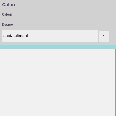
Calorii
Calorii
Despre